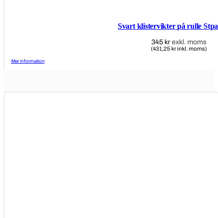
Svart klistervikter på rulle Stp
345
kr
exkl. moms
(431,25 kr inkl. moms)
Mer information