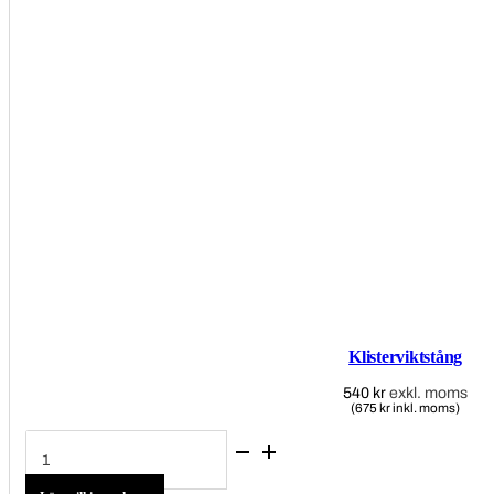
Klisterviktstång
540
kr
exkl. moms
(675 kr inkl. moms)
Klisterviktstång
mängd