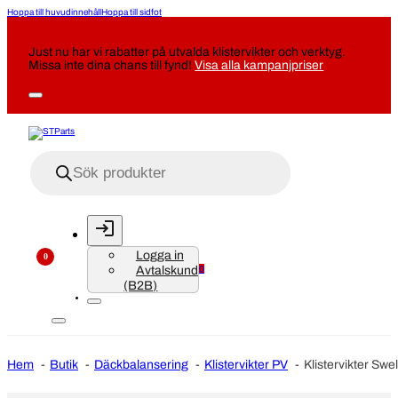
Hoppa till huvudinnehåll
Hoppa till sidfot
Just nu har vi rabatter på utvalda klistervikter och verktyg.
Missa inte dina chans till fynd!
Visa alla kampanjpriser
Produktsökning
Logga in
0
Avtalskund
0
(B2B)
Hem
Butik
Däckbalansering
Klistervikter PV
Klistervikter Swe