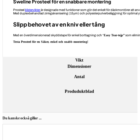
Sweline Prosteel för en snabbare montering
Prosteel
klistervikter
är designade med funktioner som gör det enkelt för däckmontörer att använ
Med duplexbehandlad zinkgalvanisering (15μm) och polyesterpulverbeläggning för optimal ytfi
Slipp behovet av en kniv eller tång
Med en överdimensionerad skyddstape för enkel borttagning och “
Easy Tear-tejp”
som eliminer
Testa Prosteel för en Säker, enkel och snabb montering!
Vikt
Dimensioner
Antal
Produduktblad
Du kanske också gillar ...