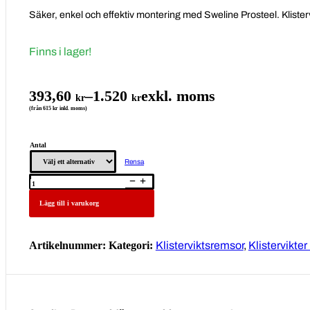
Säker, enkel och effektiv montering med Sweline Prosteel. Klisterv
Finns i lager!
393,60
–
1.520
exkl. moms
kr
kr
Prisintervall:
(från 615 kr inkl. moms)
393,60 kr
till
Antal
1.520 kr
Rensa
Klistervikter
Sweline
Prosteel
110A
Lägg till i varukorg
6kg
mängd
Artikelnummer:
Kategori:
Klisterviktsremsor
,
Klistervikter