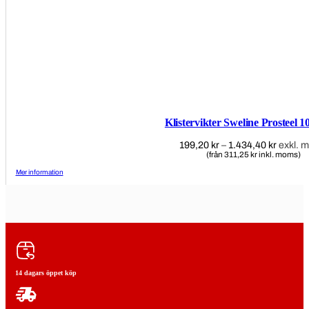
Klistervikter Sweline Prosteel 
199,20
kr
–
1.434,40
kr
Prisinte
exkl. 
(från 311,25 kr inkl. moms)
199,20 
till
Mer information
1.434,4
14 dagars öppet köp