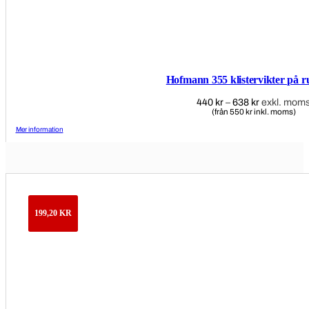
Hofmann 355 klistervikter på ru
440
kr
–
638
kr
Prisintervall
exkl. mom
(från 550 kr inkl. moms)
440 kr
till
Mer information
638 kr
199,20
KR