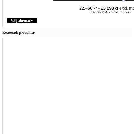
22.460
kr
–
23.890
kr
Prisinter
exkl. 
(från 28.075 kr inkl. moms)
22.460 
till
Välj alternativ
Den
23.890 
här
produkten
har
Relaterade produkter
flera
varianter.
De
olika
alternativen
kan
väljas
på
produktsidan