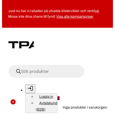
Just nu har vi rabatter på utvalda klistervikter och verktyg.
Missa inte dina chans till fynd!
Visa alla kampanjpriser
Produktsökning
Logga in
0
0
Avtalskund
Inga produkter i varukorgen.
(B2B)