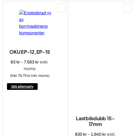
OKU EP-12,EP-15
Prisintervall:
63
kr
–
7.563
kr
exkl.
63 kr
moms
till
(från 78,75 kr inkl. moms)
7.563 kr
Den
Välj alternativ
här
produkten
har
flera
Lastbilsdubb 15-
varianter.
17mm
De
olika
Prisintervall:
830
kr
–
1.640
kr
exkl.