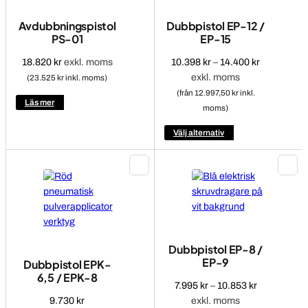
Avdubbningspistol
Dubbpistol EP-12 /
PS-01
EP-15
Prisinterval
18.820
kr
exkl. moms
10.398
kr
–
14.400
kr
10.398 kr
exkl. moms
(23.525 kr inkl. moms)
till
(från 12.997,50 kr inkl.
Läs mer
14.400 kr
moms)
Den
Välj alternativ
här
produkten
har
flera
varianter.
De
olika
Dubbpistol EP-8 /
alternativen
EP-9
Dubbpistol EPK-
kan
6,5 / EPK-8
väljas
Prisintervall
7.995
kr
–
10.853
kr
på
7.995 kr
9.730
kr
exkl. moms