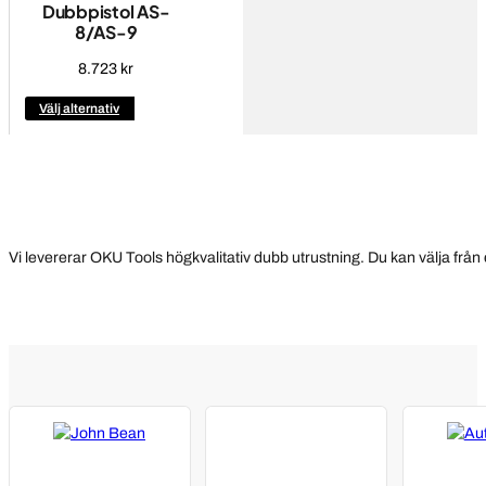
Dubbpistol AS-
8/AS-9
8.723
kr
Den
Välj alternativ
här
produkten
har
flera
varianter.
De
Vi levererar OKU Tools högkvalitativ dubb utrustning. Du kan välja från 
olika
alternativen
kan
väljas
på
produktsidan