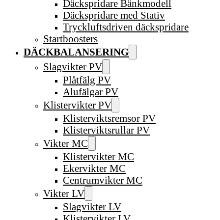
Däckspridare Bänkmodell
Däckspridare med Stativ
Tryckluftsdriven däckspridare
Startboosters
DÄCKBALANSERING
Slagvikter PV
Plåtfälg PV
Alufälgar PV
Klistervikter PV
Klisterviktsremsor PV
Klisterviktsrullar PV
Vikter MC
Klistervikter MC
Ekervikter MC
Centrumvikter MC
Vikter LV
Slagvikter LV
Klistervikter LV