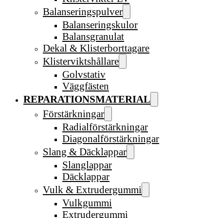
Balanseringspulver
Balanseringskulor
Balansgranulat
Dekal & Klisterborttagare
Klisterviktshållare
Golvstativ
Väggfästen
REPARATIONSMATERIAL
Förstärkningar
Radialförstärkningar
Diagonalförstärkningar
Slang & Däcklappar
Slanglappar
Däcklappar
Vulk & Extrudergummi
Vulkgummi
Extrudergummi