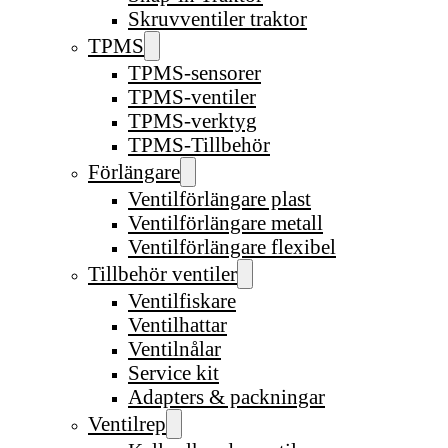
Skruvventiler traktor
TPMS
TPMS-sensorer
TPMS-ventiler
TPMS-verktyg
TPMS-Tillbehör
Förlängare
Ventilförlängare plast
Ventilförlängare metall
Ventilförlängare flexibel
Tillbehör ventiler
Ventilfiskare
Ventilhattar
Ventilnålar
Service kit
Adapters & packningar
Ventilrep