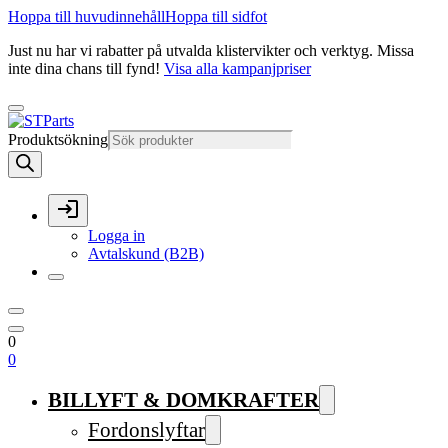
Hoppa till huvudinnehåll
Hoppa till sidfot
Just nu har vi rabatter på utvalda klistervikter och verktyg. Missa
inte dina chans till fynd!
Visa alla kampanjpriser
Produktsökning
Logga in
Avtalskund (B2B)
0
0
BILLYFT & DOMKRAFTER
Fordonslyftar