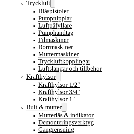
Tryckluft
Blåspistoler
Pumpnipplar
Luftpåfyllare
Pumphandtag
Filmaskiner
Borrmaskiner
Muttermaskiner
Tryckluftkopplingar
Luftslangar och tillbehör
Krafthylsor
Krafthylsor 1/2″
Krafthylsor 3/4″
Krafthylsor 1″
Bult & mutter
Mutterlås & indikator
Demonteringsverktyg
Gängrensning