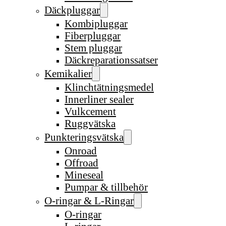
Däckpluggar
Kombipluggar
Fiberpluggar
Stem pluggar
Däckreparationssatser
Kemikalier
Klinchtätningsmedel
Innerliner sealer
Vulkcement
Ruggvätska
Punkteringsvätska
Onroad
Offroad
Mineseal
Pumpar & tillbehör
O-ringar & L-Ringar
O-ringar