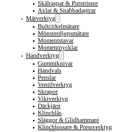
Skålraspar & Putstrissor
Axlar & Snabbadaptrar
Mätverktyg
Bultcirkelmätare
Mönsterdjupsmätare
Momentstavar
Momentnycklar
Handverktyg
Gummiknivar
Handvals
Penslar
Ventilverktyg
Skrapor
Viktverktyg
Däckjärn
Klinchlås
Släggor & Glidhammare
Klinchlossare & Pressverktyg