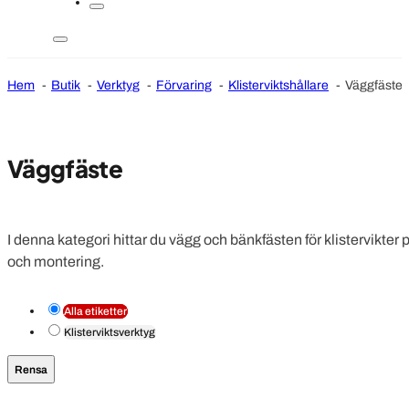
Hem
Butik
Verktyg
Förvaring
Klisterviktshållare
Väggfäste
Väggfäste
I denna kategori hittar du vägg och bänkfästen för klistervikter
och montering.
Alla etiketter
Klisterviktsverktyg
Rensa