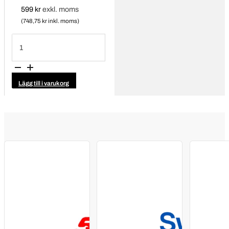
599
kr
exkl. moms
(748,75 kr inkl. moms)
Klisterviktshållare
107
mängd
Lägg till i varukorg