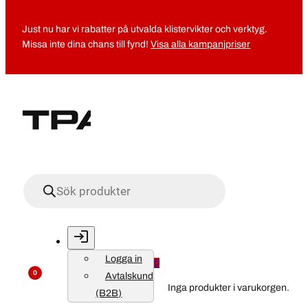
Just nu har vi rabatter på utvalda klistervikter och verktyg.
Missa inte dina chans till fynd!
Visa alla kampanjpriser
Produktsökning
Logga in
0
0
Avtalskund
Inga produkter i varukorgen.
(B2B)