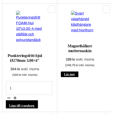
varianter.
De
olika
alternativen
kan
väljas
på
produktsidan
Magnethållare
muttermaskin
Punkteringsfritt hjul
199
kr
exkl. moms
Ø270mm 3.00×4″
(248,75 kr inkl. moms)
344
kr
exkl. moms
Läs mer
(430 kr inkl. moms)
Punkteringsfritt
hjul
Ø270mm
3.00x4"
mängd
Lägg till i varukorg