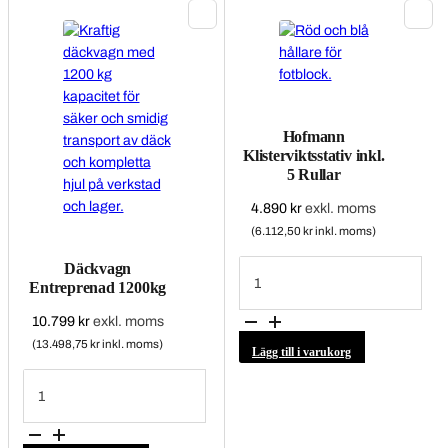
Hofmann
Klisterviktsstativ inkl.
5 Rullar
4.890
kr
exkl. moms
(6.112,50 kr inkl. moms)
Hofmann
Däckvagn
Klisterviktsstativ
Entreprenad 1200kg
inkl.
5
Rullar
10.799
kr
exkl. moms
mängd
(13.498,75 kr inkl. moms)
Lägg till i varukorg
Däckvagn
Entreprenad
1200kg
mängd