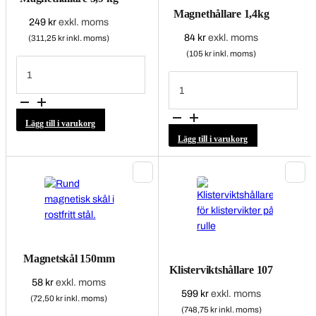
Magnethållare 1,4kg
249
kr
exkl. moms
84
kr
exkl. moms
(311,25 kr inkl. moms)
(105 kr inkl. moms)
Magnethållare
5,9
Magnethållare
kg
1,4kg
mängd
mängd
Lägg till i varukorg
Lägg till i varukorg
Magnetskål 150mm
Klisterviktshållare 107
58
kr
exkl. moms
599
kr
exkl. moms
(72,50 kr inkl. moms)
(748,75 kr inkl. moms)