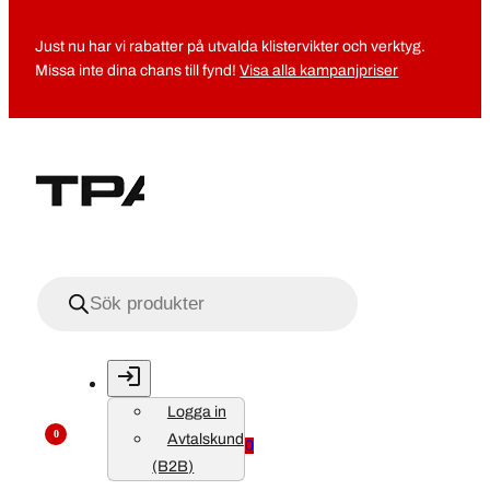
Just nu har vi rabatter på utvalda klistervikter och verktyg.
Missa inte dina chans till fynd!
Visa alla kampanjpriser
Produktsökning
Logga in
0
Avtalskund
0
(B2B)