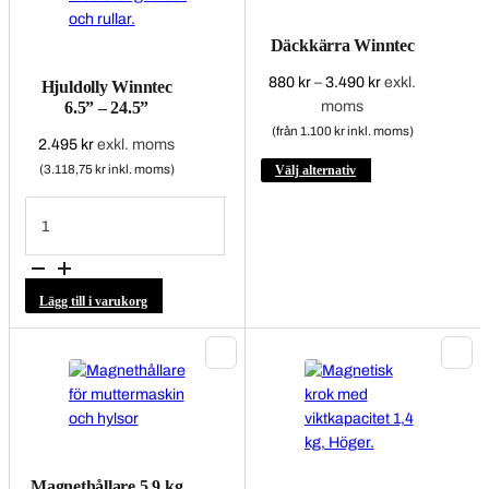
Däckkärra Winntec
Prisintervall:
880
kr
–
3.490
kr
exkl.
Hjuldolly Winntec
880 kr
6.5” – 24.5”
moms
till
(från 1.100 kr inkl. moms)
2.495
kr
exkl. moms
3.490 kr
Den
(3.118,75 kr inkl. moms)
Välj alternativ
här
Hjuldolly
produkten
Winntec
6.5”
har
–
24.5”
flera
mängd
varianter.
Lägg till i varukorg
De
olika
alternativen
kan
väljas
på
produktsidan
Magnethållare 5,9 kg