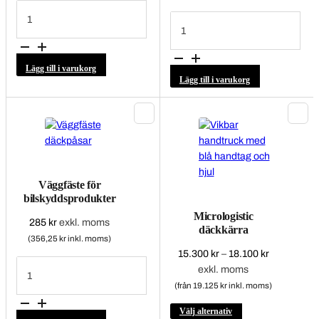
Magnetskål
150mm
Klisterviktshållare
mängd
107
mängd
Lägg till i varukorg
Lägg till i varukorg
Väggfäste för
bilskyddsprodukter
Micrologistic
285
kr
exkl. moms
däckkärra
(356,25 kr inkl. moms)
Prisinterval
15.300
kr
–
18.100
kr
Väggfäste
15.300 kr
exkl. moms
för
bilskyddsprodukter
till
(från 19.125 kr inkl. moms)
mängd
18.100 kr
Den
Välj alternativ