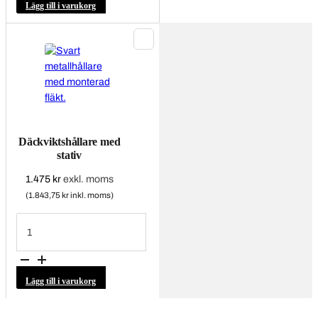
Lägg till i varukorg
här
produkten
har
flera
varianter.
De
olika
alternativen
kan
Däckviktshållare med
väljas
stativ
på
produktsidan
1.475
kr
exkl. moms
(1.843,75 kr inkl. moms)
Däckviktshållare
med
stativ
mängd
Lägg till i varukorg