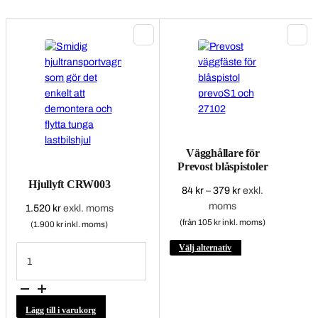
Vägghållare för
Prevost blåspistoler
Hjullyft CRW003
Prisintervall:
84
kr
–
379
kr
exkl.
84 kr
moms
1.520
kr
exkl. moms
till
(från 105 kr inkl. moms)
(1.900 kr inkl. moms)
379 kr
Hjullyft
Den
Välj alternativ
CRW003
här
mängd
produkten
har
flera
Lägg till i varukorg