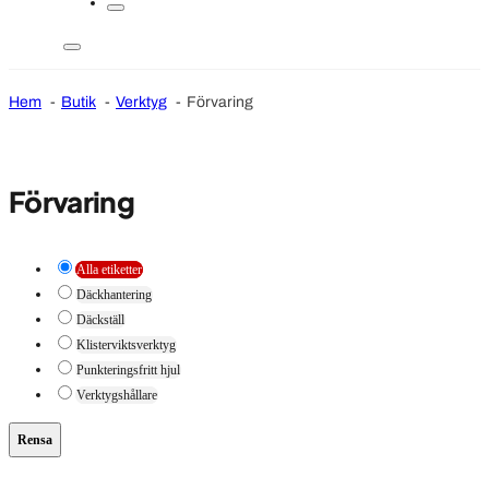
Hem
Butik
Verktyg
Förvaring
Förvaring
Alla etiketter
Däckhantering
Däckställ
Klisterviktsverktyg
Punkteringsfritt hjul
Verktygshållare
Rensa