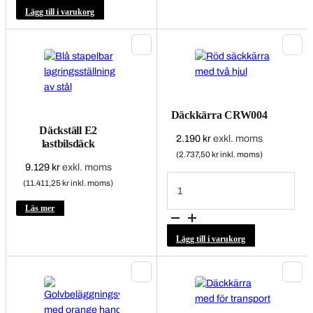
Lägg till i varukorg
Däckkärra CRW004
Däckställ E2
2.190
kr
exkl. moms
lastbilsdäck
(2.737,50 kr inkl. moms)
9.129
kr
exkl. moms
Däckkärra
(11.411,25 kr inkl. moms)
CRW004
mängd
Läs mer
Lägg till i varukorg