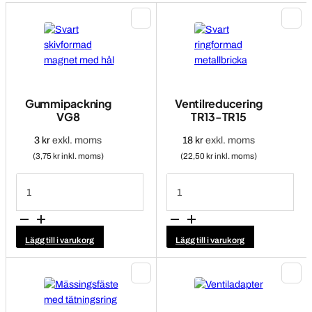
Gummipackning
Ventilreducering
VG8
TR13-TR15
3
kr
exkl. moms
18
kr
exkl. moms
(3,75 kr inkl. moms)
(22,50 kr inkl. moms)
Gummipackning
Ventilreducering
VG8
TR13-
mängd
TR15
mängd
Lägg till i varukorg
Lägg till i varukorg