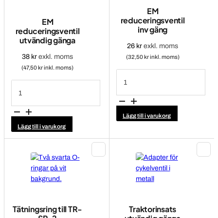
EM
reduceringsventil
EM
inv gäng
reduceringsventil
utvändig gänga
26
kr
exkl. moms
38
kr
exkl. moms
(32,50 kr inkl. moms)
(47,50 kr inkl. moms)
EM
reduceringsventil
EM
inv
reduceringsventil
gäng
utvändig
mängd
gänga
mängd
Lägg till i varukorg
Lägg till i varukorg
Tätningsring till TR-
Traktorinsats