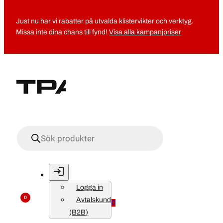
Just nu har vi rabatter på utvalda klistervikter och verktyg.
Missa inte dina chans till fynd!
Visa alla kampanjpriser
Produktsökning
Logga in
0
Avtalskund
0
(B2B)