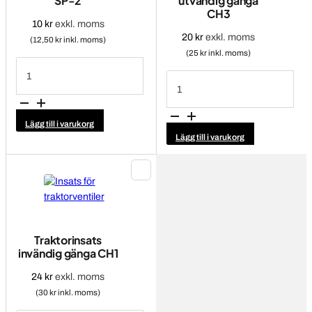
SP-2
utvändig gänga
CH3
10
kr
exkl. moms
20
kr
exkl. moms
(12,50 kr inkl. moms)
(25 kr inkl. moms)
Tätningsring
till
Traktorinsats
TR-
utvändig
SP-
gänga
2
CH3
mängd
mängd
Lägg till i varukorg
Lägg till i varukorg
Traktorinsats
invändig gänga CH1
24
kr
exkl. moms
(30 kr inkl. moms)