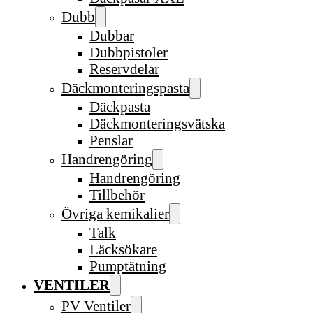
Dubb
Dubbar
Dubbpistoler
Reservdelar
Däckmonteringspasta
Däckpasta
Däckmonteringsvätska
Penslar
Handrengöring
Handrengöring
Tillbehör
Övriga kemikalier
Talk
Läcksökare
Pumptätning
VENTILER
PV Ventiler