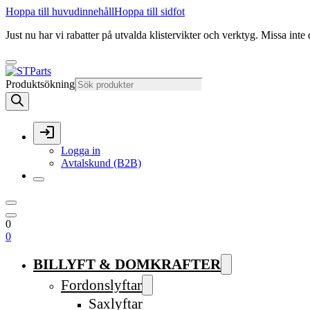
Hoppa till huvudinnehåll
Hoppa till sidfot
Just nu har vi rabatter på utvalda klistervikter och verktyg. Missa inte 
Produktsökning
Logga in
Avtalskund (B2B)
0
0
BILLYFT & DOMKRAFTER
Fordonslyftar
Saxlyftar