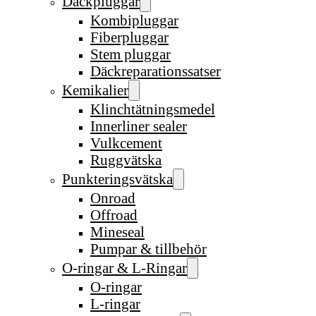
Däckpluggar
Kombipluggar
Fiberpluggar
Stem pluggar
Däckreparationssatser
Kemikalier
Klinchtätningsmedel
Innerliner sealer
Vulkcement
Ruggvätska
Punkteringsvätska
Onroad
Offroad
Mineseal
Pumpar & tillbehör
O-ringar & L-Ringar
O-ringar
L-ringar