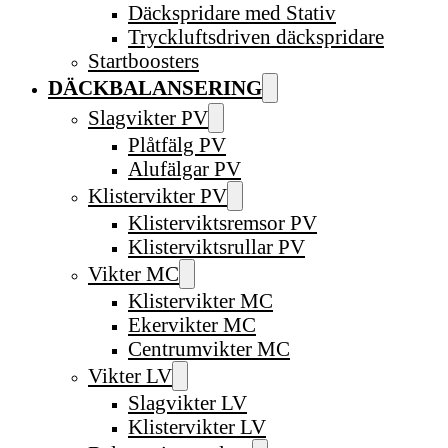
Däckspridare med Stativ
Tryckluftsdriven däckspridare
Startboosters
DÄCKBALANSERING
Slagvikter PV
Plåtfälg PV
Alufälgar PV
Klistervikter PV
Klisterviktsremsor PV
Klisterviktsrullar PV
Vikter MC
Klistervikter MC
Ekervikter MC
Centrumvikter MC
Vikter LV
Slagvikter LV
Klistervikter LV