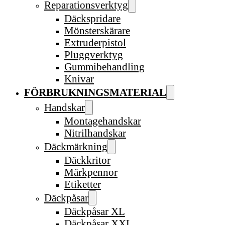
Reparationsverktyg
Däckspridare
Mönsterskärare
Extruderpistol
Pluggverktyg
Gummibehandling
Knivar
FÖRBRUKNINGSMATERIAL
Handskar
Montagehandskar
Nitrilhandskar
Däckmärkning
Däckkritor
Märkpennor
Etiketter
Däckpåsar
Däckpåsar XL
Däckpåsar XXL