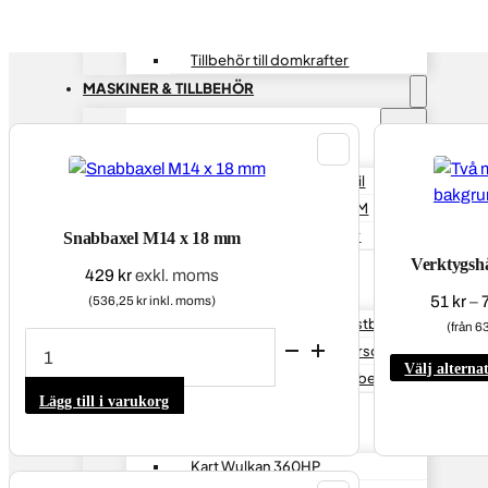
Hydraliska Domkrafter
Lv, Traktor & EM
Tillbehör till domkrafter
MASKINER & TILLBEHÖR
Däckmaskiner
Däckmaskiner / personbil
Däckmaskiner / Lastbil,EM
Däckmaskiner – Tillbehör
Snabbaxel M14 x 18 mm
Verktygsh
429
kr
exkl. moms
Balanseringsmaskiner
51
kr
–
(536,25 kr inkl. moms)
Balanseringsmaskin – Lastbil
(från 6
Snabbaxel
Balanseringsmaskin – Personbil
M14
x
Välj alterna
Balanseringsmaskin – Tillbehör
18
mm
Lägg till i varukorg
mängd
Hjultvätt / däcktvätt
Kart Wulkan 360HP