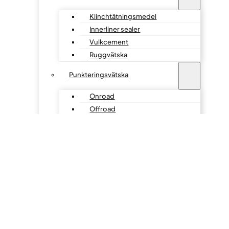
Klinchtätningsmedel
Innerliner sealer
Vulkcement
Ruggvätska
Punkteringsvätska
Onroad
Offroad
Mineseal
Pumpar & tillbehör
O-ringar & L-Ringar
O-ringar
L-ringar
Reparationsverktyg