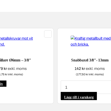
ållare Ø6mm – 3/8″
Snabbaxel 3/8″- 13mm
Prisintervall:
79
kr
exkl. moms
142
kr
exkl. moms
51 kr
3,75 kr inkl. moms)
(177,50 kr inkl. moms)
till
Snabbaxel
Den
tiv
79 kr
3/8"-
här
13mm
mängd
produkten
Lägg till i varukorg
har
flera