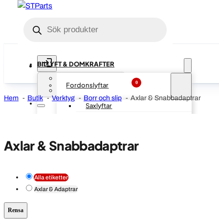
Produktsökning
BILLYFT & DOMKRAFTER
Logga in
0
Fordonslyftar
0
Avtalskund (B2B)
Hem
Butik
Verktyg
Borr och slip
Axlar & Snabbadaptrar
Saxlyftar
2 pelarlyftar
4 pelarlyftar
Axlar & Snabbadaptrar
Lyfttillbehör
Domkrafter
Alla etiketter
Personbil
Axlar & Adaptrar
Bälgdomkrafter
Rensa