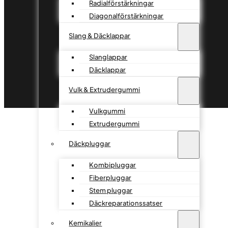
Radialförstärkningar
Diagonalförstärkningar
Slang & Däcklappar
Slanglappar
Däcklappar
Vulk & Extrudergummi
Vulkgummi
Extrudergummi
Däckpluggar
Kombipluggar
Fiberpluggar
Stem pluggar
Däckreparationssatser
Kemikalier