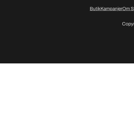
Butik
Kampanjer
Om S
Copyr