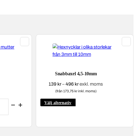
Snabbaxel 4,5-10mm
Prisintervall:
139
kr
–
496
kr
exkl. moms
139 kr
(från 173,75 kr inkl. moms)
till
Den
Välj alternativ
496 kr
här
produkten
har
flera