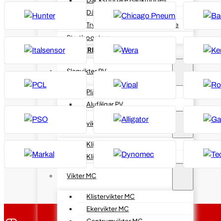
Däckspridare med Stativ
Tryckluftsdriven däckspridare
Startboosters
DÄCKBALANSERING
Slagvikter PV
Plåtfälg PV
Alufälgar PV
Klistervikter PV
Klisterviktsremsor PV
Klisterviktsrullar PV
Vikter MC
Klistervikter MC
Ekervikter MC
Centrumvikter MC