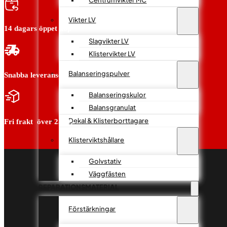
Vikter LV
14 dagars öppet köp
Slagvikter LV
Klistervikter LV
Balanseringspulver
Snabba leveranser
Balanseringskulor
Balansgranulat
Dekal & Klisterborttagare
Fri frakt över 2500:-
Klisterviktshållare
Golvstativ
Väggfästen
REPARATIONSMATERIAL
Förstärkningar