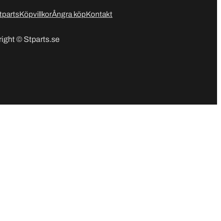
tparts
Köpvillkor
Ångra köp
Kontakt
ight © Stparts.se