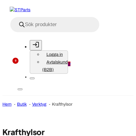
Produktsökning
Logga in
0
Avtalskund
0
(B2B)
Hem
Butik
Verktyg
Krafthylsor
Krafthylsor