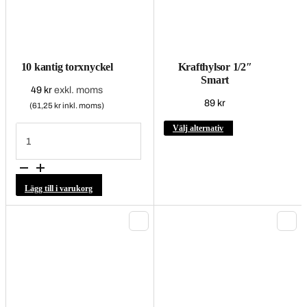
10 kantig torxnyckel
Krafthylsor 1/2″
Smart
49
kr
exkl. moms
89
kr
(61,25 kr inkl. moms)
10
Den
Välj alternativ
kantig
här
torxnyckel
mängd
produkten
har
flera
Lägg till i varukorg
varianter.
De
olika
alternativen
kan
väljas
på