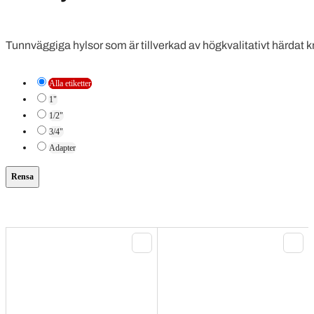
Tunnväggiga hylsor som är tillverkad av högkvalitativt härdat
Alla etiketter
1"
1/2"
3/4"
Adapter
Rensa