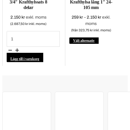
3/4″ Krafthylssats 8
Krafthylsa lång 1″ 24-
delar
105 mm
2.150
kr
exkl. moms
259
kr
–
2.150
kr
Prisintervall:
exkl.
moms
259 kr
(2.687,50 kr inkl. moms)
till
(från 323,75 kr inkl. moms)
3/4"
2.150 kr
Krafthylssats
Den
Välj alternativ
8
delar
här
mängd
produkten
Lägg till i varukorg
har
flera
varianter.
De
olika
alternativen
kan
väljas
på
produktsidan