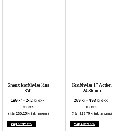
på
produktsidan
Smart krafthylsa lång
Krafthylsa 1″ Action
3/4″
24-36mm
189
kr
–
242
kr
Prisintervall:
exkl.
259
kr
–
493
kr
Prisintervall:
exkl.
moms
189 kr
moms
259 kr
till
till
(från 236,25 kr inkl. moms)
(från 323,75 kr inkl. moms)
242 kr
493 kr
Den
Den
Välj alternativ
Välj alternativ
här
här