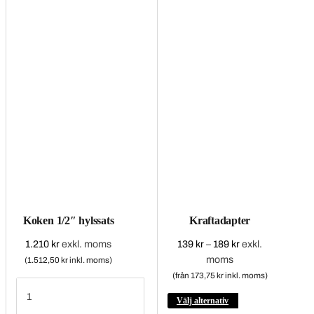
varianter.
varianter.
De
De
olika
olika
alternativen
alternativen
kan
kan
väljas
väljas
på
på
produktsidan
produktsidan
Koken 1/2″ hylssats
Kraftadapter
1.210
kr
exkl. moms
139
kr
–
189
kr
Prisintervall:
exkl.
moms
139 kr
(1.512,50 kr inkl. moms)
till
(från 173,75 kr inkl. moms)
Koken
189 kr
1/2"
Den
Välj alternativ
hylssats
mängd