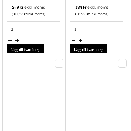
249
kr
exkl. moms
134
kr
exkl. moms
(311,25 kr inkl. moms)
(167,50 kr inkl. moms)
Krafthylssats
Krafthylsa
3
1/2"
delar
Kia,Hyundai
1/2"
mängd
Smart
premium
mängd
Lägg till i varukorg
Lägg till i varukorg