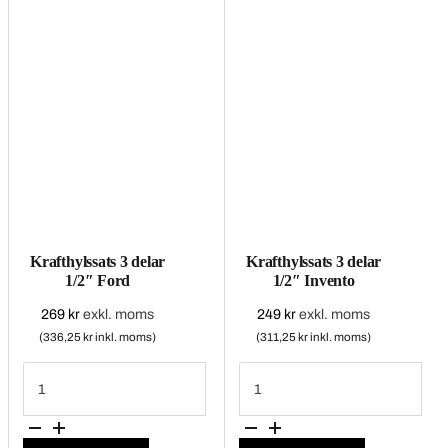
Krafthylssats 3 delar
Krafthylssats 3 delar
1/2″ Ford
1/2″ Invento
269
kr
exkl. moms
249
kr
exkl. moms
(336,25 kr inkl. moms)
(311,25 kr inkl. moms)
Krafthylssats
Krafthylssats
3
3
delar
delar
1/2"
1/2"
Ford
Invento
mängd
mängd