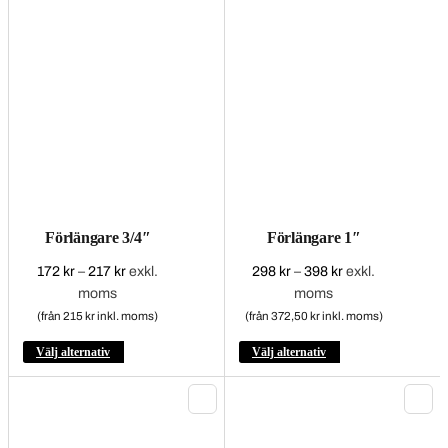
produktsidan
Förlängare 3/4″
Förlängare 1″
172
kr
–
217
kr
Prisintervall:
exkl.
298
kr
–
398
kr
Prisintervall:
exkl.
moms
172 kr
moms
298 kr
till
till
(från 215 kr inkl. moms)
(från 372,50 kr inkl. moms)
217 kr
398 kr
Den
Den
Välj alternativ
Välj alternativ
här
här
produkten
produkten
har
har
flera
flera