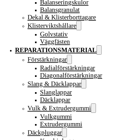
Balanseringskulor
Balansgranulat
Dekal & Klisterborttagare
Klisterviktshållare
Golvstativ
Väggfästen
REPARATIONSMATERIAL
Förstärkningar
Radialförstärkningar
Diagonalförstärkningar
Slang & Däcklappar
Slanglappar
Däcklappar
Vulk & Extrudergummi
Vulkgummi
Extrudergummi
Däckpluggar