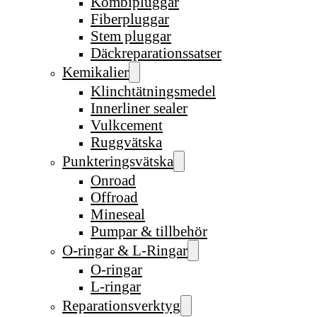
Kombipluggar
Fiberpluggar
Stem pluggar
Däckreparationssatser
Kemikalier
Klinchtätningsmedel
Innerliner sealer
Vulkcement
Ruggvätska
Punkteringsvätska
Onroad
Offroad
Mineseal
Pumpar & tillbehör
O-ringar & L-Ringar
O-ringar
L-ringar
Reparationsverktyg