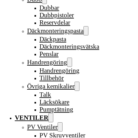
Dubbar
Dubbpistoler
Reservdelar
Däckmonteringspasta
Däckpasta
Däckmonteringsvätska
Penslar
Handrengöring
Handrengöring
Tillbehör
Övriga kemikalier
Talk
Läcksökare
Pumptätning
VENTILER
PV Ventiler
PV Skruvventiler