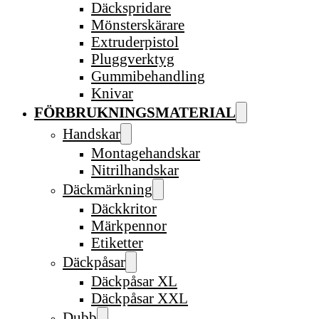
Däckspridare
Mönsterskärare
Extruderpistol
Pluggverktyg
Gummibehandling
Knivar
FÖRBRUKNINGSMATERIAL
Handskar
Montagehandskar
Nitrilhandskar
Däckmärkning
Däckkritor
Märkpennor
Etiketter
Däckpåsar
Däckpåsar XL
Däckpåsar XXL
Dubb