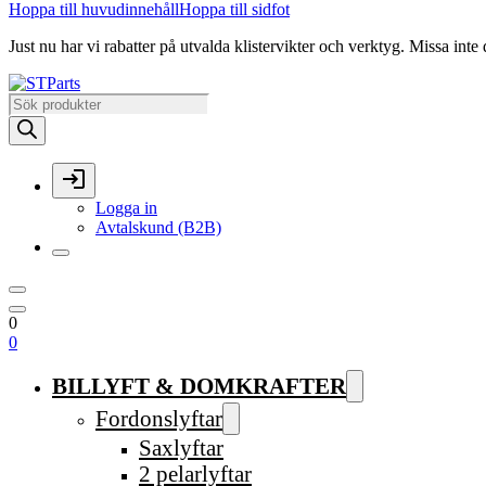
Hoppa till huvudinnehåll
Hoppa till sidfot
Just nu har vi rabatter på utvalda klistervikter och verktyg. Missa inte 
Produktsökning
Logga in
Avtalskund (B2B)
0
0
BILLYFT & DOMKRAFTER
Fordonslyftar
Saxlyftar
2 pelarlyftar