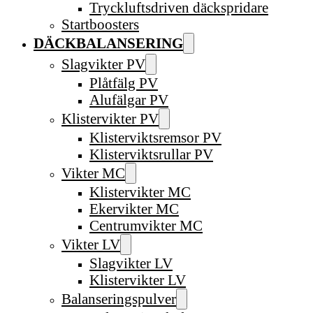
Tryckluftsdriven däckspridare
Startboosters
DÄCKBALANSERING
Slagvikter PV
Plåtfälg PV
Alufälgar PV
Klistervikter PV
Klisterviktsremsor PV
Klisterviktsrullar PV
Vikter MC
Klistervikter MC
Ekervikter MC
Centrumvikter MC
Vikter LV
Slagvikter LV
Klistervikter LV
Balanseringspulver