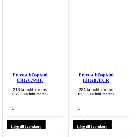
Prevost blåspistol
Prevost blåspistol
EBG 07PRE
EBG 07ECR
218
kr
exkl. moms
234
kr
exkl. moms
(272,50 kr inkl. moms)
(292,50 kr inkl. moms)
Prevost
Prevost
blåspistol
blåspistol
EBG
EBG
07PRE
07ECR
mängd
mängd
Lägg till i varukorg
Lägg till i varukorg