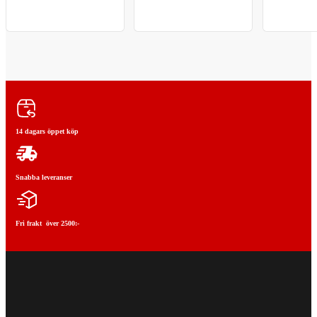
14 dagars öppet köp
Snabba leveranser
Fri frakt över 2500:-