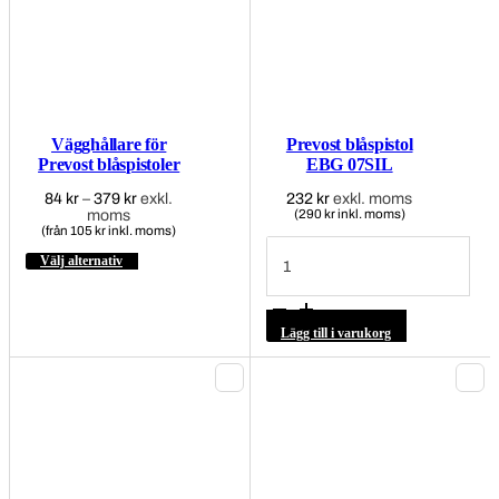
Vägghållare för
Prevost blåspistol
Prevost blåspistoler
EBG 07SIL
84
kr
–
379
kr
Prisintervall:
exkl.
232
kr
exkl. moms
moms
84 kr
(290 kr inkl. moms)
(från 105 kr inkl. moms)
till
Prevost
379 kr
blåspistol
Välj alternativ
Den
här
EBG
produkten
07SIL
har
mängd
flera
varianter.
Lägg till i varukorg
De
olika
alternativen
kan
väljas
på
produktsidan