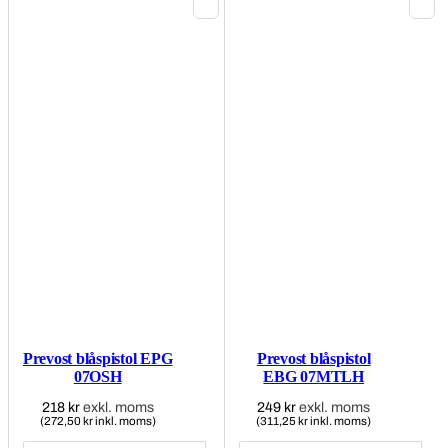
Prevost blåspistol EPG
Prevost blåspistol
07OSH
EBG 07MTLH
218
kr
exkl. moms
249
kr
exkl. moms
(272,50 kr inkl. moms)
(311,25 kr inkl. moms)
Prevost
Prevost