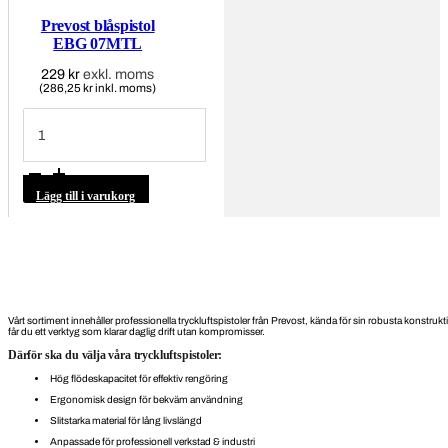
Prevost blåspistol
EBG 07MTL
229
kr
exkl. moms
(286,25 kr inkl. moms)
Prevost
blåspistol
EBG
07MTL
mängd
Lägg till i varukorg
Vårt sortiment innehåller professionella tryckluftspistoler från Prevost, kända för sin robusta konst
får du ett verktyg som klarar daglig drift utan kompromisser.
Därför ska du välja våra tryckluftspistoler:
Hög flödeskapacitet för effektiv rengöring
Ergonomisk design för bekväm användning
Slitstarka material för lång livslängd
Anpassade för professionell verkstad & industri