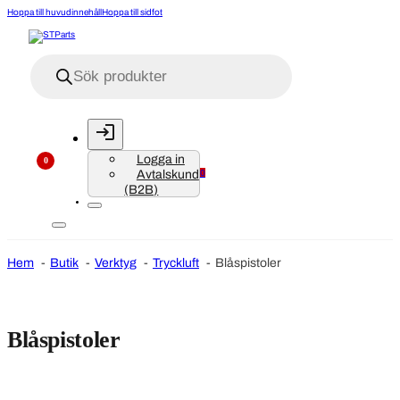
Hoppa till huvudinnehåll
Hoppa till sidfot
Produktsökning
Logga in
0
Avtalskund
0
(B2B)
Hem
Butik
Verktyg
Tryckluft
Blåspistoler
Blåspistoler