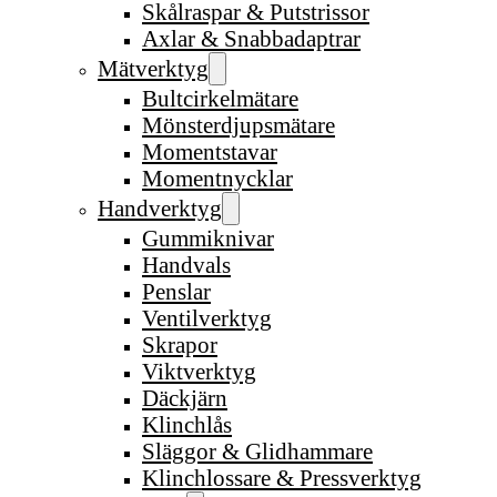
Skålraspar & Putstrissor
Axlar & Snabbadaptrar
Mätverktyg
Bultcirkelmätare
Mönsterdjupsmätare
Momentstavar
Momentnycklar
Handverktyg
Gummiknivar
Handvals
Penslar
Ventilverktyg
Skrapor
Viktverktyg
Däckjärn
Klinchlås
Släggor & Glidhammare
Klinchlossare & Pressverktyg