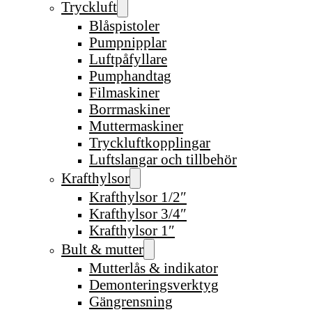
Tryckluft
Blåspistoler
Pumpnipplar
Luftpåfyllare
Pumphandtag
Filmaskiner
Borrmaskiner
Muttermaskiner
Tryckluftkopplingar
Luftslangar och tillbehör
Krafthylsor
Krafthylsor 1/2″
Krafthylsor 3/4″
Krafthylsor 1″
Bult & mutter
Mutterlås & indikator
Demonteringsverktyg
Gängrensning