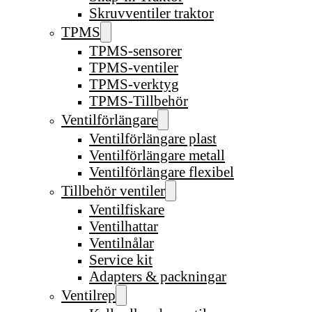
Skruvventiler traktor
TPMS
TPMS-sensorer
TPMS-ventiler
TPMS-verktyg
TPMS-Tillbehör
Ventilförlängare
Ventilförlängare plast
Ventilförlängare metall
Ventilförlängare flexibel
Tillbehör ventiler
Ventilfiskare
Ventilhattar
Ventilnålar
Service kit
Adapters & packningar
Ventilrep