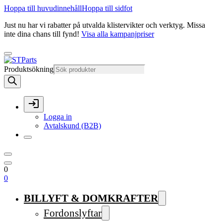
Hoppa till huvudinnehåll
Hoppa till sidfot
Just nu har vi rabatter på utvalda klistervikter och verktyg. Missa
inte dina chans till fynd!
Visa alla kampanjpriser
Produktsökning
Logga in
Avtalskund (B2B)
0
0
BILLYFT & DOMKRAFTER
Fordonslyftar