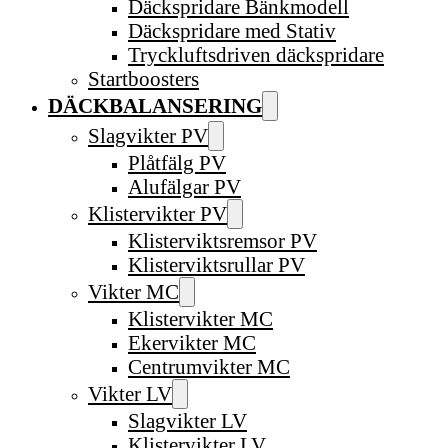
Däckspridare Bänkmodell
Däckspridare med Stativ
Tryckluftsdriven däckspridare
Startboosters
DÄCKBALANSERING
Slagvikter PV
Plåtfälg PV
Alufälgar PV
Klistervikter PV
Klisterviktsremsor PV
Klisterviktsrullar PV
Vikter MC
Klistervikter MC
Ekervikter MC
Centrumvikter MC
Vikter LV
Slagvikter LV
Klistervikter LV