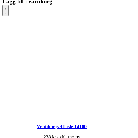
Lägg till i varukorg
Ventilmejsel Lisle 14100
238
kr
exkl. moms