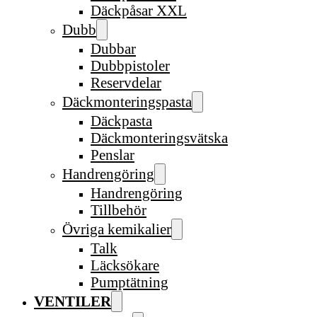
Däckpåsar XXL
Dubb
Dubbar
Dubbpistoler
Reservdelar
Däckmonteringspasta
Däckpasta
Däckmonteringsvätska
Penslar
Handrengöring
Handrengöring
Tillbehör
Övriga kemikalier
Talk
Läcksökare
Pumptätning
VENTILER