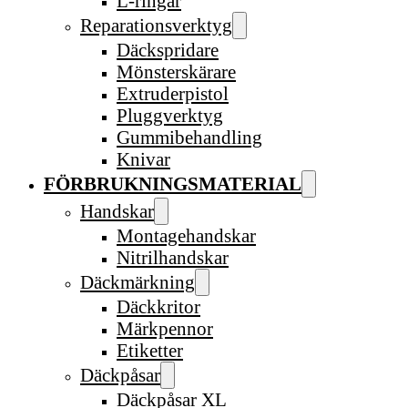
L-ringar
Reparationsverktyg
Däckspridare
Mönsterskärare
Extruderpistol
Pluggverktyg
Gummibehandling
Knivar
FÖRBRUKNINGSMATERIAL
Handskar
Montagehandskar
Nitrilhandskar
Däckmärkning
Däckkritor
Märkpennor
Etiketter
Däckpåsar
Däckpåsar XL