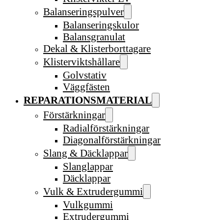
Balanseringspulver
Balanseringskulor
Balansgranulat
Dekal & Klisterborttagare
Klisterviktshållare
Golvstativ
Väggfästen
REPARATIONSMATERIAL
Förstärkningar
Radialförstärkningar
Diagonalförstärkningar
Slang & Däcklappar
Slanglappar
Däcklappar
Vulk & Extrudergummi
Vulkgummi
Extrudergummi