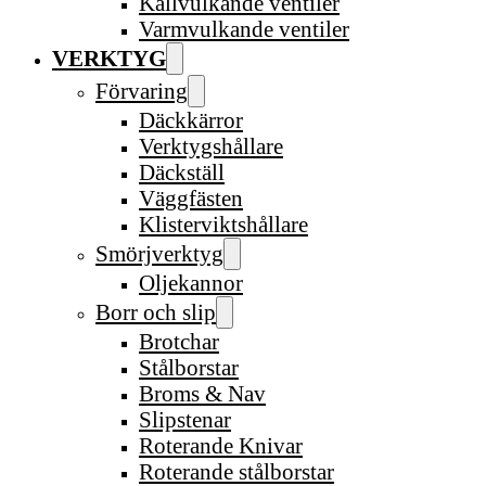
Kallvulkande ventiler
Varmvulkande ventiler
VERKTYG
Förvaring
Däckkärror
Verktygshållare
Däckställ
Väggfästen
Klisterviktshållare
Smörjverktyg
Oljekannor
Borr och slip
Brotchar
Stålborstar
Broms & Nav
Slipstenar
Roterande Knivar
Roterande stålborstar