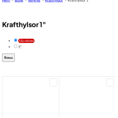
Hem
Butik
Verktyg
Krafthylsor
Krafthylsor 1"
Krafthylsor 1"
Alla etiketter
1"
Rensa