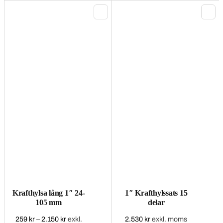
flera
varianter.
De
olika
alternativen
kan
väljas
på
produktsidan
Krafthylsa lång 1″ 24-
1″ Krafthylssats 15
105 mm
delar
259
kr
–
2.150
kr
Prisintervall:
exkl.
2.530
kr
exkl. moms