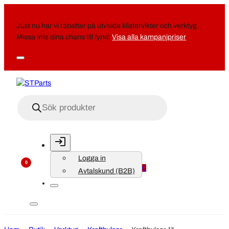
Just nu har vi rabatter på utvalda klistervikter och verktyg.
Missa inte dina chans till fynd!
Visa alla kampanjpriser
Produktsökning
Logga in
0
0
Avtalskund (B2B)