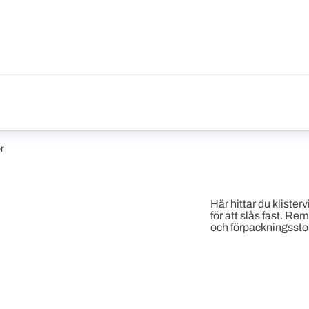
r
Här hittar du klister
för att slås fast. Re
och förpackningsstor