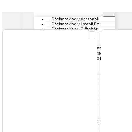
Däckmaskiner
Däckmaskiner / personbil
Däckmaskiner / Lastbil,EM
Däckmaskiner – Tillbehör
Balanseringsmaskiner
Balanseringsmaskin – Lastbil
Balanseringsmaskin – Personbil
Balanseringsmaskin – Tillbehör
Hjultvätt / däcktvätt
Kart Wulkan 360HP
Kart Wulkan 4*4HP
Kart Wulkan Combo Q
Kart Wulkan 500HP
Tillbehör hjultvätt
Reservdelar hjultvätt
Fälgriktmaskiner
RSM-1024 – Fälgriktmaskin
KONIG – Fälgriktmaskin
JUMBO – Fälgriktmaskin