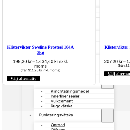
Slang & Däcklappar
Slanglappar
Däcklappar
Vulk & Extrudergummi
Vulkgummi
Extrudergummi
Klistervikter Sweline Prosteel 104A
Klistervikter
Däckpluggar
3kg
Kombipluggar
199,20
kr
–
1.434,40
kr
Prisintervall:
exkl.
207,20
kr
–
1
Fiberpluggar
moms
199,20 kr
(från 32
Stem pluggar
(från 311,25 kr inkl. moms)
till
Däckreparationssatser
Välj alterna
1.434,40 kr
Välj alternativ
Den
Kemikalier
här
produkten
har
Klinchtätningsmedel
flera
varianter.
Innerliner sealer
De
olika
Vulkcement
alternativen
Ruggvätska
kan
väljas
på
Punkteringsvätska
produktsidan
Onroad
Offroad