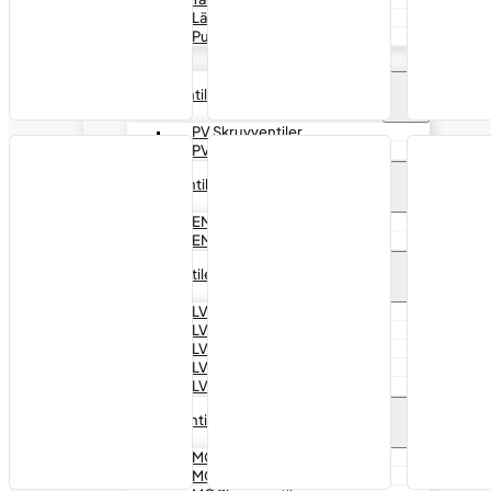
Läcksökare
Pumptätning
VENTILER
PV Ventiler
PV Skruvventiler
PV Snap-in Ventiler
EM ventiler
EM Slanglösa
EM Slangventiler
LV ventiler
LV 9,7mm
LV 16mm
LV 20,5mm
LV Alcoa 9,7mm
LV Slangventiler
MC ventiler
MC Snap-in ventiler
MC Skruvventiler