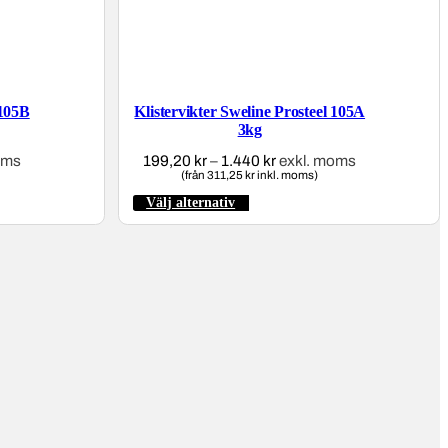
 105B
Klistervikter Sweline Prosteel 105A
3kg
vall:
oms
199,20
kr
–
1.440
kr
Prisintervall:
exkl. moms
r
(från 311,25 kr inkl. moms)
199,20 kr
till
Välj alternativ
Den
1.440 kr
här
produkten
har
flera
varianter.
De
olika
alternativen
kan
väljas
på
produktsidan