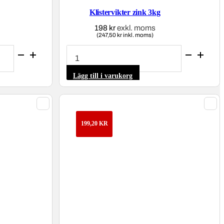
Klistervikter zink 3kg
198
kr
exkl. moms
(247,50 kr inkl. moms)
Klistervikter
zink
3kg
mängd
Lägg till i varukorg
199,20
KR