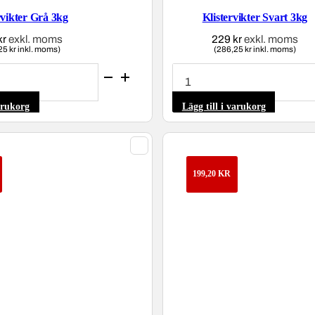
rvikter Grå 3kg
Klistervikter Svart 3kg
kr
exkl. moms
229
kr
exkl. moms
25 kr inkl. moms)
(286,25 kr inkl. moms)
Klistervikter
Svart
3kg
mängd
varukorg
Lägg till i varukorg
199,20
KR