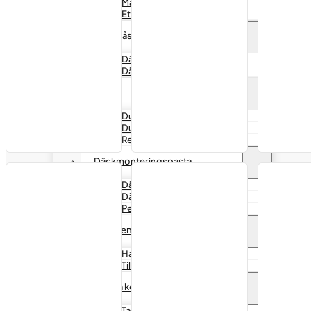
Märkpennor
Etiketter
Däckpåsar
Däckpåsar XL
Däckpåsar XXL
Dubb
Dubbar
Dubbpistoler
Reservdelar
Däckmonteringspasta
Däckpasta
Däckmonteringsvätska
Penslar
Handrengöring
Handrengöring
Tillbehör
Övriga kemikalier
Talk