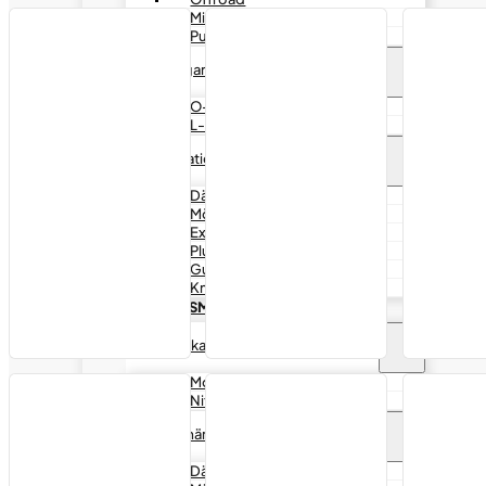
Mineseal
Pumpar & tillbehör
O-ringar & L-Ringar
O-ringar
L-ringar
Reparationsverktyg
Däckspridare
Mönsterskärare
Extruderpistol
Pluggverktyg
Gummibehandling
Knivar
FÖRBRUKNINGSMATERIAL
Handskar
Montagehandskar
Nitrilhandskar
Däckmärkning
Däckkritor