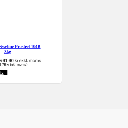
 Sweline Prosteel 104B
3kg
.461,60
kr
Prisintervall:
exkl. moms
3,75 kr inkl. moms)
207,20 kr
till
tiv
Den
1.461,60 kr
här
produkten
har
flera
varianter.
De
olika
alternativen
kan
väljas
på
produktsidan