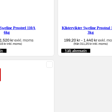
 Sweline Prosteel 110A
Klistervikter Sweline Prosteal
6kg
3kg
1.520
kr
Prisintervall:
exkl. moms
199,20
kr
–
1.440
kr
Prisinter
exkl. m
615 kr inkl. moms)
393,60 kr
(från 311,25 kr inkl. moms)
199,20 k
till
till
tiv
Den
Välj alternativ
Den
1.520 kr
1.440 kr
här
här
produkten
produkten
har
har
flera
flera
varianter.
varianter.
De
De
olika
olika
alternativen
alternativen
kan
kan
väljas
väljas
på
på
produktsidan
produktsidan