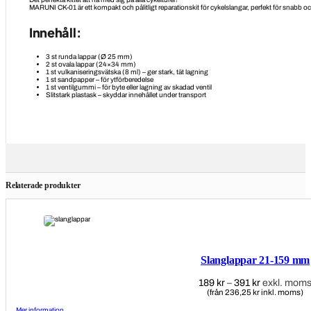
MARUNI CK-01 är ett kompakt och pålitligt reparationskit för cykelslangar, perfekt för snabb och e
Innehåll:
3 st runda lappar (Ø 25 mm)
2 st ovala lappar (24×34 mm)
1 st vulkaniseringsvätska (8 ml) – ger stark, tät lagning
1 st sandpapper – för ytförberedelse
1 st ventilgummi – för byte eller lagning av skadad ventil
Slitstark plastask – skyddar innehållet under transport
Relaterade produkter
Slanglappar 21-159 mm
189
kr
–
391
kr
Prisintervall
exkl. mom
(från 236,25 kr inkl. moms)
189 kr
till
Mer information