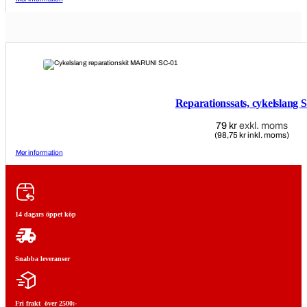
391 kr
Reparationssats, cykelslang 
79
kr
exkl. moms
(98,75 kr inkl. moms)
Mer information
14 dagars öppet köp
Snabba leveranser
Fri frakt över 2500:-