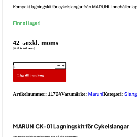
Kompakt lagningskit för cykelslangar från MARUNI. Innehåller lappa
Finns i lager!
42
exkl. moms
kr
(52,50 kr inkl. moms)
Reparationssats,
cykelslang
CK-
01
Lägg till i varukorg
mängd
Artikelnummer:
11724
Varumärke:
Maruni
Kategori:
Slang
MARUNI CK-01 Lagningskit för Cykelslangar
Det perfekta kittet att ha med sig på alla cykelturer!