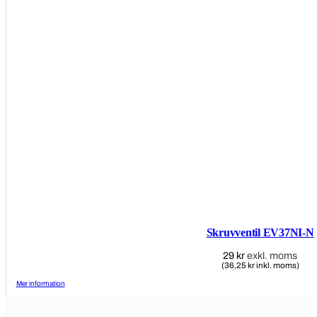
Skruvventil EV37NI-N
29
kr
exkl. moms
(36,25 kr inkl. moms)
Mer information