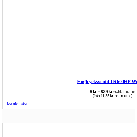
Högtrycksventil TR600HP W
9
kr
–
829
kr
Prisintervall:
exkl. moms
(från 11,25 kr inkl. moms)
9 kr
till
Mer information
829 kr