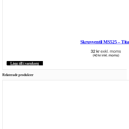
Skruvventil MS525 – Tit
32
kr
exkl. moms
(40 kr inkl. moms)
Lägg till i varukorg
Relaterade produkter