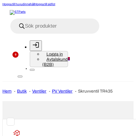
Hoppa till huvudinnehåll
Hoppa till sidfot
Produktsökning
Logga in
0
Avtalskund
0
(B2B)
Hem
Butik
Ventiler
PV Ventiler
Skruvventil TR435