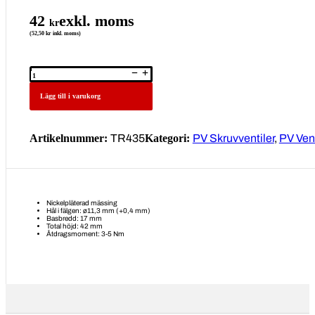
42
exkl. moms
kr
(52,50 kr inkl. moms)
Skruvventil
TR435
mängd
Lägg till i varukorg
Artikelnummer:
TR435
Kategori:
PV Skruvventiler
,
PV Vent
Nickelpläterad mässing
Hål i fälgen: ø11,3 mm (+0,4 mm)
Basbredd: 17 mm
Total höjd: 42 mm
Åtdragsmoment: 3-5 Nm