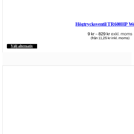
Högtrycksventil TR600HP W
9
kr
–
829
kr
Prisintervall:
exkl. moms
(från 11,25 kr inkl. moms)
9 kr
till
Välj alternativ
Den
829 kr
här
produkten
har
flera
varianter.
De
olika
alternativen
kan
väljas
på
produktsidan