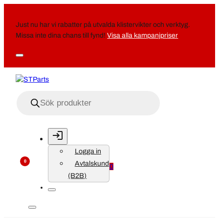
Just nu har vi rabatter på utvalda klistervikter och verktyg.
Missa inte dina chans till fynd!
Visa alla kampanjpriser
Produktsökning
Logga in
0
Avtalskund
0
(B2B)