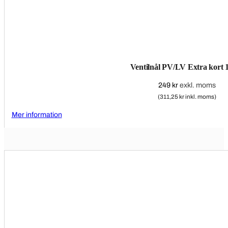
Ventilnål PV/LV Extra kort 1
249
kr
exkl. moms
(311,25 kr inkl. moms)
Mer information