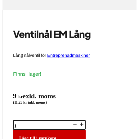
Ventilnål EM Lång
Lång nålventil för
Entreprenadmaskiner
Finns i lager!
9
exkl. moms
kr
(11,25 kr inkl. moms)
Ventilnål
EM
Lång
mängd
Lägg till i varukorg