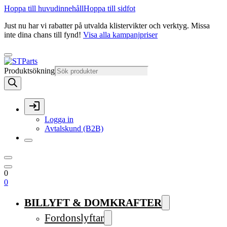
Hoppa till huvudinnehåll
Hoppa till sidfot
Just nu har vi rabatter på utvalda klistervikter och verktyg. Missa
inte dina chans till fynd!
Visa alla kampanjpriser
Produktsökning
Logga in
Avtalskund (B2B)
0
0
BILLYFT & DOMKRAFTER
Fordonslyftar