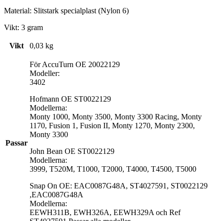
Material: Slitstark specialplast (Nylon 6)
Vikt: 3 gram
Vikt
0,03 kg
För AccuTurn OE 20022129
Modeller:
3402
Hofmann OE ST0022129
Modellerna:
Monty 1000, Monty 3500, Monty 3300 Racing, Monty
1170, Fusion 1, Fusion II, Monty 1270, Monty 2300,
Monty 3300
Passar
John Bean OE ST0022129
Modellerna:
3999, T520M, T1000, T2000, T4000, T4500, T5000
Snap On OE: EAC0087G48A, ST4027591, ST0022129
,EAC0087G48A
Modellerna:
EEWH311B, EWH326A, EEWH329A och Ref