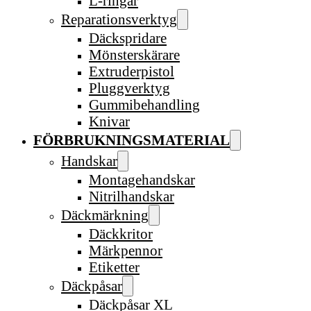
L-ringar
Reparationsverktyg
Däckspridare
Mönsterskärare
Extruderpistol
Pluggverktyg
Gummibehandling
Knivar
FÖRBRUKNINGSMATERIAL
Handskar
Montagehandskar
Nitrilhandskar
Däckmärkning
Däckkritor
Märkpennor
Etiketter
Däckpåsar
Däckpåsar XL