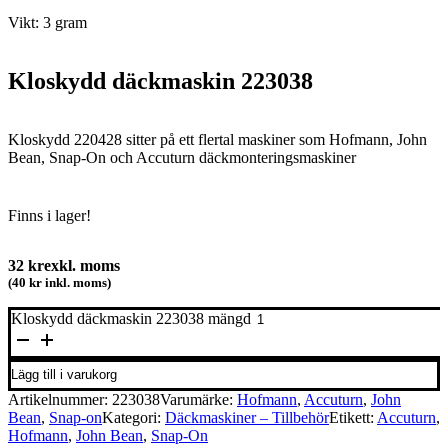
Vikt: 3 gram
Kloskydd däckmaskin 223038
Kloskydd 220428 sitter på ett flertal maskiner som Hofmann, John
Bean, Snap-On och Accuturn däckmonteringsmaskiner
Finns i lager!
32
kr
exkl. moms
(40 kr inkl. moms)
Kloskydd däckmaskin 223038 mängd
Lägg till i varukorg
Artikelnummer:
223038
Varumärke:
Hofmann
,
Accuturn
,
John
Bean
,
Snap-on
Kategori:
Däckmaskiner – Tillbehör
Etikett:
Accuturn
,
Hofmann
,
John Bean
,
Snap-On