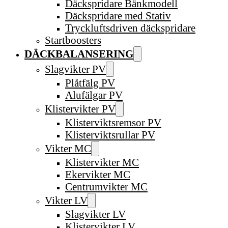
Däckspridare Bänkmodell
Däckspridare med Stativ
Tryckluftsdriven däckspridare
Startboosters
DÄCKBALANSERING
Slagvikter PV
Plåtfälg PV
Alufälgar PV
Klistervikter PV
Klisterviktsremsor PV
Klisterviktsrullar PV
Vikter MC
Klistervikter MC
Ekervikter MC
Centrumvikter MC
Vikter LV
Slagvikter LV
Klistervikter LV