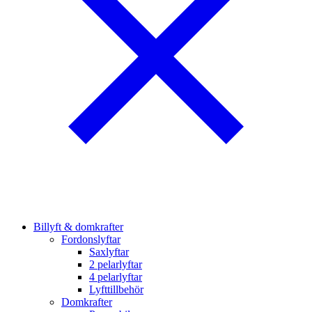
Billyft & domkrafter
Fordonslyftar
Saxlyftar
2 pelarlyftar
4 pelarlyftar
Lyfttillbehör
Domkrafter