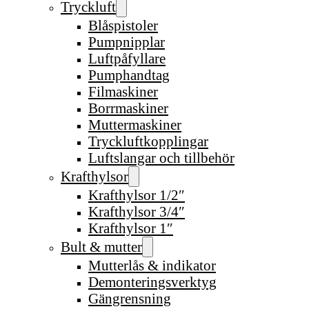
Tryckluft
Blåspistoler
Pumpnipplar
Luftpåfyllare
Pumphandtag
Filmaskiner
Borrmaskiner
Muttermaskiner
Tryckluftkopplingar
Luftslangar och tillbehör
Krafthylsor
Krafthylsor 1/2″
Krafthylsor 3/4″
Krafthylsor 1″
Bult & mutter
Mutterlås & indikator
Demonteringsverktyg
Gängrensning