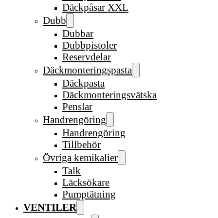
Däckpåsar XXL
Dubb
Dubbar
Dubbpistoler
Reservdelar
Däckmonteringspasta
Däckpasta
Däckmonteringsvätska
Penslar
Handrengöring
Handrengöring
Tillbehör
Övriga kemikalier
Talk
Läcksökare
Pumptätning
VENTILER