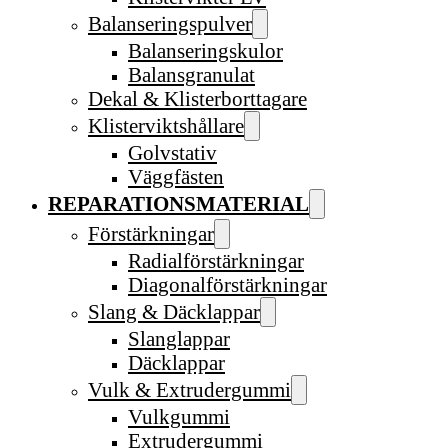
Balanseringspulver
Balanseringskulor
Balansgranulat
Dekal & Klisterborttagare
Klisterviktshållare
Golvstativ
Väggfästen
REPARATIONSMATERIAL
Förstärkningar
Radialförstärkningar
Diagonalförstärkningar
Slang & Däcklappar
Slanglappar
Däcklappar
Vulk & Extrudergummi
Vulkgummi
Extrudergummi