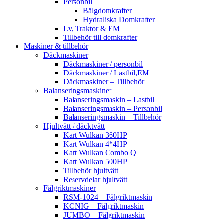
Personbil
Bälgdomkrafter
Hydraliska Domkrafter
Lv, Traktor & EM
Tillbehör till domkrafter
Maskiner & tillbehör
Däckmaskiner
Däckmaskiner / personbil
Däckmaskiner / Lastbil,EM
Däckmaskiner – Tillbehör
Balanseringsmaskiner
Balanseringsmaskin – Lastbil
Balanseringsmaskin – Personbil
Balanseringsmaskin – Tillbehör
Hjultvätt / däcktvätt
Kart Wulkan 360HP
Kart Wulkan 4*4HP
Kart Wulkan Combo Q
Kart Wulkan 500HP
Tillbehör hjultvätt
Reservdelar hjultvätt
Fälgriktmaskiner
RSM-1024 – Fälgriktmaskin
KONIG – Fälgriktmaskin
JUMBO – Fälgriktmaskin