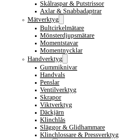
Skålraspar & Putstrissor
Axlar & Snabbadaptrar
Mätverktyg
Bultcirkelmätare
Mönsterdjupsmätare
Momentstavar
Momentnycklar
Handverktyg
Gummiknivar
Handvals
Penslar
Ventilverktyg
Skrapor
Viktverktyg
Däckjärn
Klinchlås
Släggor & Glidhammare
Klinchlossare & Pressverktyg