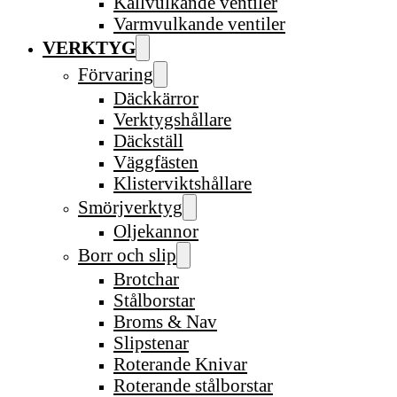
Kallvulkande ventiler
Varmvulkande ventiler
VERKTYG
Förvaring
Däckkärror
Verktygshållare
Däckställ
Väggfästen
Klisterviktshållare
Smörjverktyg
Oljekannor
Borr och slip
Brotchar
Stålborstar
Broms & Nav
Slipstenar
Roterande Knivar
Roterande stålborstar