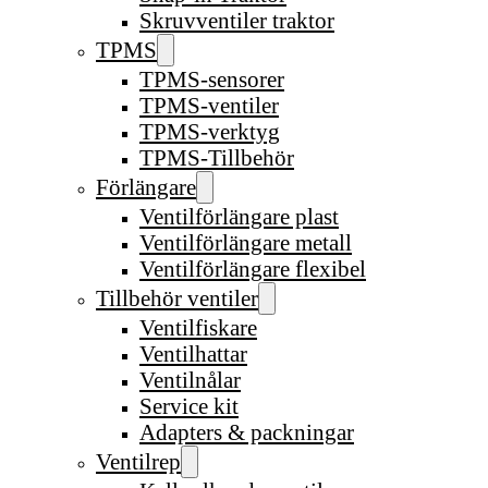
Skruvventiler traktor
TPMS
TPMS-sensorer
TPMS-ventiler
TPMS-verktyg
TPMS-Tillbehör
Förlängare
Ventilförlängare plast
Ventilförlängare metall
Ventilförlängare flexibel
Tillbehör ventiler
Ventilfiskare
Ventilhattar
Ventilnålar
Service kit
Adapters & packningar
Ventilrep