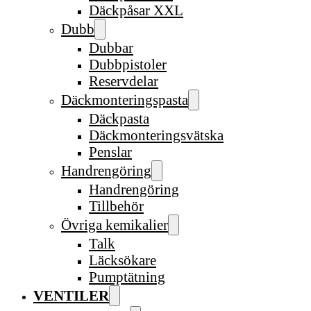
Däckpåsar XXL
Dubb
Dubbar
Dubbpistoler
Reservdelar
Däckmonteringspasta
Däckpasta
Däckmonteringsvätska
Penslar
Handrengöring
Handrengöring
Tillbehör
Övriga kemikalier
Talk
Läcksökare
Pumptätning
VENTILER