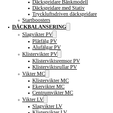
Däckspridare Bänkmodell
Däckspridare med Stativ
Tryckluftsdriven däckspridare
Startboosters
DÄCKBALANSERING
Slagvikter PV
Plåtfälg PV
Alufälgar PV
Klistervikter PV
Klisterviktsremsor PV
Klisterviktsrullar PV
Vikter MC
Klistervikter MC
Ekervikter MC
Centrumvikter MC
Vikter LV
Slagvikter LV
Klistervikter LV