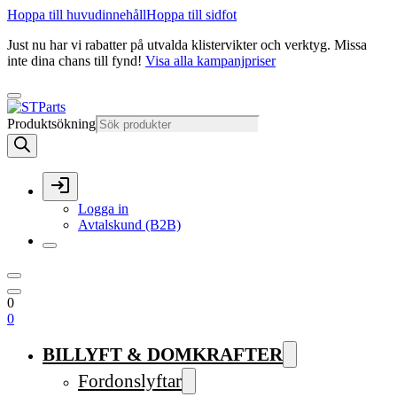
Hoppa till huvudinnehåll
Hoppa till sidfot
Just nu har vi rabatter på utvalda klistervikter och verktyg. Missa
inte dina chans till fynd!
Visa alla kampanjpriser
Produktsökning
Logga in
Avtalskund (B2B)
0
0
BILLYFT & DOMKRAFTER
Fordonslyftar