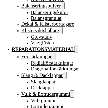
Balanseringspulver
Balanseringskulor
Balansgranulat
Dekal & Klisterborttagare
Klisterviktshållare
Golvstativ
Väggfästen
REPARATIONSMATERIAL
Förstärkningar
Radialförstärkningar
Diagonalförstärkningar
Slang & Däcklappar
Slanglappar
Däcklappar
Vulk & Extrudergummi
Vulkgummi
Extrudergummi