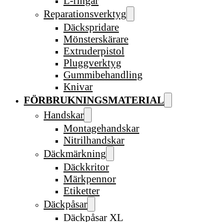
L-ringar
Reparationsverktyg
Däckspridare
Mönsterskärare
Extruderpistol
Pluggverktyg
Gummibehandling
Knivar
FÖRBRUKNINGSMATERIAL
Handskar
Montagehandskar
Nitrilhandskar
Däckmärkning
Däckkritor
Märkpennor
Etiketter
Däckpåsar
Däckpåsar XL