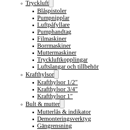
Tryckluft
Blåspistoler
Pumpnipplar
Luftpåfyllare
Pumphandtag
Filmaskiner
Borrmaskiner
Muttermaskiner
Tryckluftkopplingar
Luftslangar och tillbehör
Krafthylsor
Krafthylsor 1/2″
Krafthylsor 3/4″
Krafthylsor 1″
Bult & mutter
Mutterlås & indikator
Demonteringsverktyg
Gängrensning