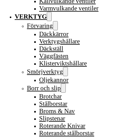
Kallvulkande ventiler
Varmvulkande ventiler
VERKTYG
Förvaring
Däckkärror
Verktygshållare
Däckställ
Väggfästen
Klisterviktshållare
Smörjverktyg
Oljekannor
Borr och slip
Brotchar
Stålborstar
Broms & Nav
Slipstenar
Roterande Knivar
Roterande stålborstar