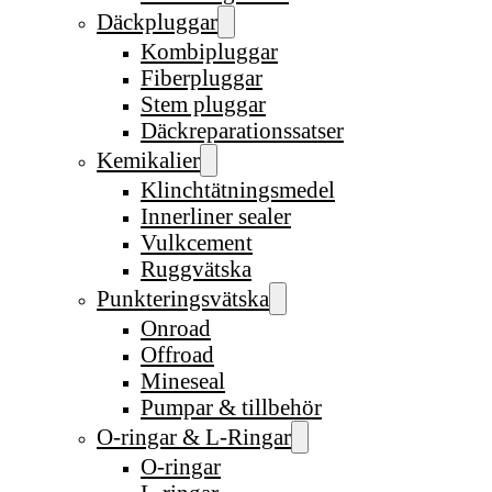
Däckpluggar
Kombipluggar
Fiberpluggar
Stem pluggar
Däckreparationssatser
Kemikalier
Klinchtätningsmedel
Innerliner sealer
Vulkcement
Ruggvätska
Punkteringsvätska
Onroad
Offroad
Mineseal
Pumpar & tillbehör
O-ringar & L-Ringar
O-ringar