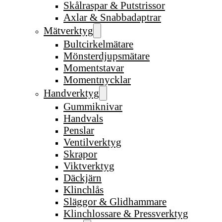
Skålraspar & Putstrissor
Axlar & Snabbadaptrar
Mätverktyg
Bultcirkelmätare
Mönsterdjupsmätare
Momentstavar
Momentnycklar
Handverktyg
Gummiknivar
Handvals
Penslar
Ventilverktyg
Skrapor
Viktverktyg
Däckjärn
Klinchlås
Släggor & Glidhammare
Klinchlossare & Pressverktyg