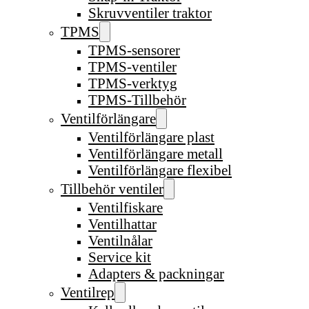
Skruvventiler traktor
TPMS
TPMS-sensorer
TPMS-ventiler
TPMS-verktyg
TPMS-Tillbehör
Ventilförlängare
Ventilförlängare plast
Ventilförlängare metall
Ventilförlängare flexibel
Tillbehör ventiler
Ventilfiskare
Ventilhattar
Ventilnålar
Service kit
Adapters & packningar
Ventilrep