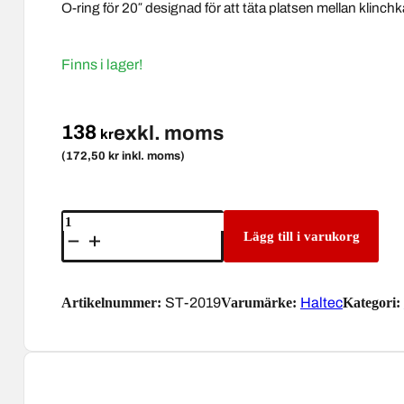
O-ring för 20″ designad för att täta platsen mellan klinc
Finns i lager!
138
exkl. moms
kr
(172,50 kr inkl. moms)
O-
ring
Lägg till i varukorg
20"
Haltec
mängd
Artikelnummer:
ST-2019
Varumärke:
Haltec
Kategori: