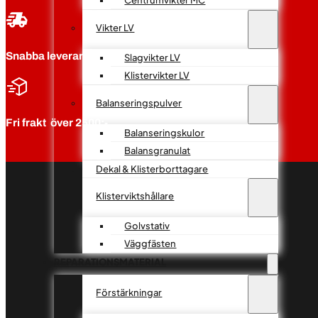
Vikter LV
Snabba leveranser
Slagvikter LV
Klistervikter LV
Balanseringspulver
Fri frakt över 2500:-
Balanseringskulor
Balansgranulat
Dekal & Klisterborttagare
Klisterviktshållare
Golvstativ
Väggfästen
REPARATIONSMATERIAL
Förstärkningar