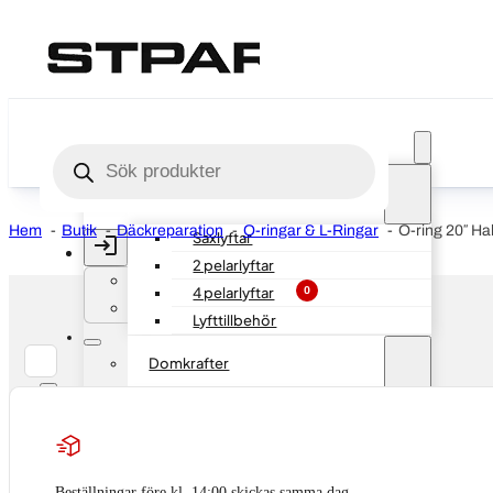
BILLYFT & DOMKRAFTER
Produktsökning
Fordonslyftar
Hem
Butik
Däckreparation
O-ringar & L-Ringar
O-ring 20″ Ha
Saxlyftar
2 pelarlyftar
Logga in
4 pelarlyftar
0
0
Avtalskund (B2B)
Lyfttillbehör
Domkrafter
Personbil
Bälgdomkrafter
Beställningar före kl. 14:00 skickas samma dag