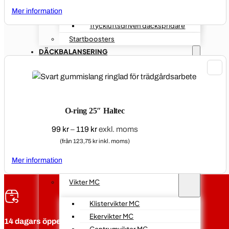
Mer information
Däckspridare med Stativ
Tryckluftsdriven däckspridare
Startboosters
DÄCKBALANSERING
Slagvikter PV
Plåtfälg PV
Alufälgar PV
O-ring 25″ Haltec
Klistervikter PV
Prisintervall:
99
kr
–
119
kr
exkl. moms
99 kr
(från 123,75 kr inkl. moms)
Klisterviktsremsor PV
till
Mer information
Klisterviktsrullar PV
119 kr
Vikter MC
Klistervikter MC
Ekervikter MC
14 dagars öppet köp
Centrumvikter MC