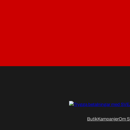
Butik
Kampanjer
Om S