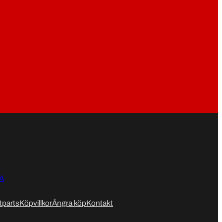
tparts
Köpvillkor
Ångra köp
Kontakt