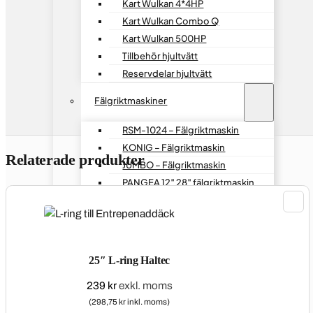
Kart Wulkan 4*4HP
Kart Wulkan Combo Q
Kart Wulkan 500HP
Tillbehör hjultvätt
Reservdelar hjultvätt
Fälgriktmaskiner
RSM-1024 – Fälgriktmaskin
KONIG – Fälgriktmaskin
Relaterade produkter
JUMBO – Fälgriktmaskin
PANGEA 12″ 28″ fälgriktmaskin
Fälgpolering
Fälgpoleringsmaskin 1228
Fälgpoleringsmaskin VKJ-24
25″ L-ring Haltec
Däckspridare
239
kr
exkl. moms
(298,75 kr inkl. moms)
Däckspridare Bänkmodell