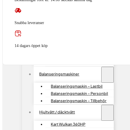
Hydraliska Domkrafter
Lv, Traktor & EM
Tillbehör till domkrafter
Snabba leveranser
MASKINER & TILLBEHÖR
Däckmaskiner
14 dagars öppet köp
Däckmaskiner / personbil
Däckmaskiner / Lastbil,EM
Däckmaskiner – Tillbehör
Balanseringsmaskiner
Balanseringsmaskin – Lastbil
Balanseringsmaskin – Personbil
Balanseringsmaskin – Tillbehör
Hjultvätt / däcktvätt
Kart Wulkan 360HP