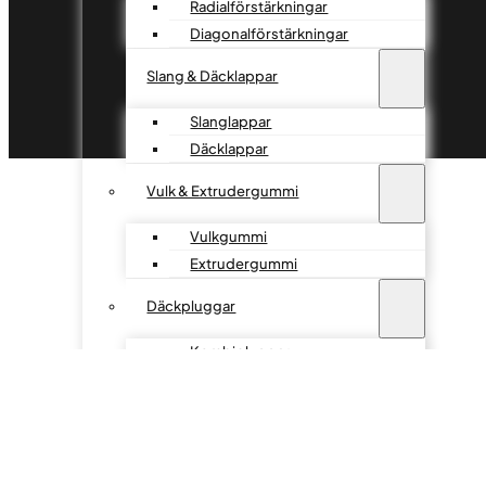
Radialförstärkningar
Diagonalförstärkningar
Slang & Däcklappar
Slanglappar
Däcklappar
Vulk & Extrudergummi
Vulkgummi
Extrudergummi
Däckpluggar
Kombipluggar
Fiberpluggar
Stem pluggar
Däckreparationssatser
Kemikalier