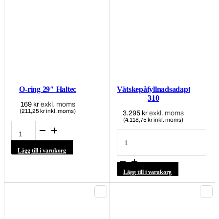
O-ring 29″ Haltec
Vätskepåfyllnadsadapter
310
169
kr
exkl. moms
(211,25 kr inkl. moms)
3.295
kr
exkl. moms
(4.118,75 kr inkl. moms)
O-
ring
Vätskepåfyllnadsadapter
29"
310
Haltec
mängd
Lägg till i varukorg
mängd
Lägg till i varukorg