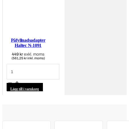
Påfyllnadsadapter
Haltec N-1091
449
kr
exkl. moms
(561,25 kr inkl. moms)
Påfyllnadsadapter
Haltec
N-
1091
mängd
Lägg till i varukorg