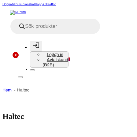
Hoppa till huvudinnehåll
Hoppa till sidfot
Produktsökning
Logga in
0
Avtalskund
0
(B2B)
Hem
Haltec
Haltec