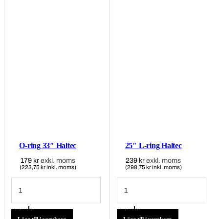
O-ring 33″ Haltec
25″ L-ring Haltec
179
kr
exkl. moms
239
kr
exkl. moms
(223,75 kr inkl. moms)
(298,75 kr inkl. moms)
O-
25″
ring
L-
33"
ring
Haltec
Haltec
mängd
mängd