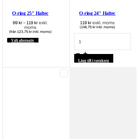
O-ring 25″ Haltec
O-ring 24″ Haltec
99
kr
–
119
kr
Prisintervall:
exkl.
119
kr
exkl. moms
moms
99 kr
(148,75 kr inkl. moms)
(från 123,75 kr inkl. moms)
till
O-
119 kr
ring
Välj alternativ
Den
här
24"
produkten
Haltec
har
mängd
flera
varianter.
Lägg till i varukorg
De
olika
alternativen
kan
väljas
på
produktsidan