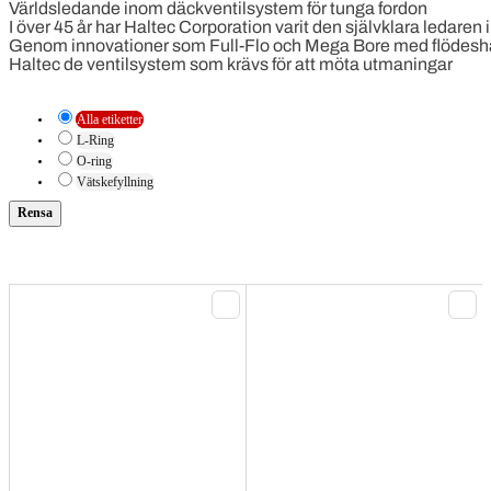
Världsledande inom däckventilsystem för tunga fordon
I över 45 år har Haltec Corporation varit den självklara ledare
Genom innovationer som Full-Flo och Mega Bore med flödeshastig
Haltec de ventilsystem som krävs för att möta utmaningar
Alla etiketter
L-Ring
O-ring
Vätskefyllning
Rensa