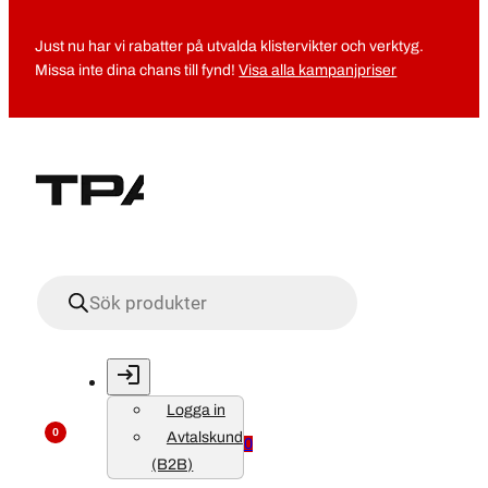
Just nu har vi rabatter på utvalda klistervikter och verktyg.
Missa inte dina chans till fynd!
Visa alla kampanjpriser
Produktsökning
Logga in
0
Avtalskund
0
(B2B)