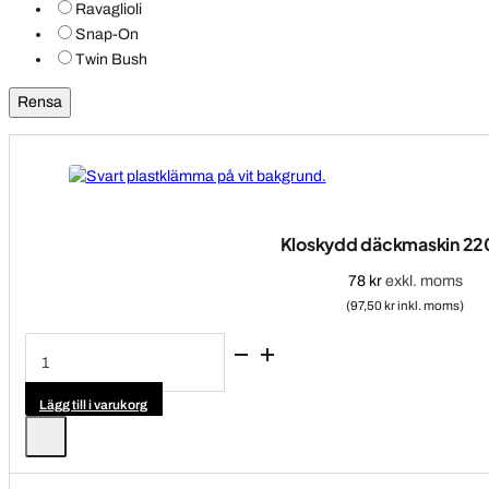
Ravaglioli
Snap-On
Twin Bush
Rensa
Kloskydd däckmaskin 22
78
kr
exkl. moms
(97,50 kr inkl. moms)
Kloskydd
däckmaskin
2201021
mängd
Lägg till i varukorg