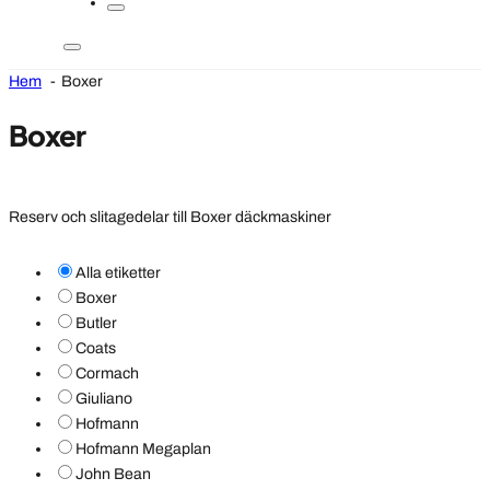
Hem
Boxer
Boxer
Reserv och slitagedelar till Boxer däckmaskiner
Alla etiketter
Boxer
Butler
Coats
Cormach
Giuliano
Hofmann
Hofmann Megaplan
John Bean