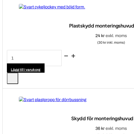
Plastskydd monteringshuvu
24
kr
exkl. moms
(30 kr inkl. moms)
Plastskydd
monteringshuvud
220338
mängd
Lägg till i varukorg
Skydd för monteringshuvud
36
kr
exkl. moms