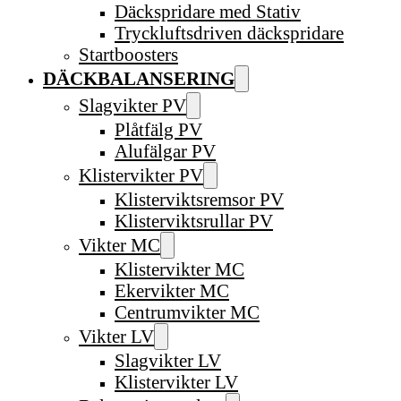
Däckspridare med Stativ
Tryckluftsdriven däckspridare
Startboosters
DÄCKBALANSERING
Slagvikter PV
Plåtfälg PV
Alufälgar PV
Klistervikter PV
Klisterviktsremsor PV
Klisterviktsrullar PV
Vikter MC
Klistervikter MC
Ekervikter MC
Centrumvikter MC
Vikter LV
Slagvikter LV
Klistervikter LV