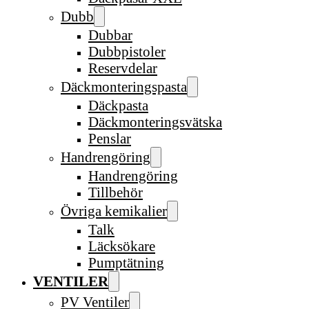
Dubb
Dubbar
Dubbpistoler
Reservdelar
Däckmonteringspasta
Däckpasta
Däckmonteringsvätska
Penslar
Handrengöring
Handrengöring
Tillbehör
Övriga kemikalier
Talk
Läcksökare
Pumptätning
VENTILER
PV Ventiler