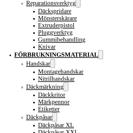
Reparationsverktyg
Däckspridare
Mönsterskärare
Extruderpistol
Pluggverktyg
Gummibehandling
Knivar
FÖRBRUKNINGSMATERIAL
Handskar
Montagehandskar
Nitrilhandskar
Däckmärkning
Däckkritor
Märkpennor
Etiketter
Däckpåsar
Däckpåsar XL
Däckpåsar XXL