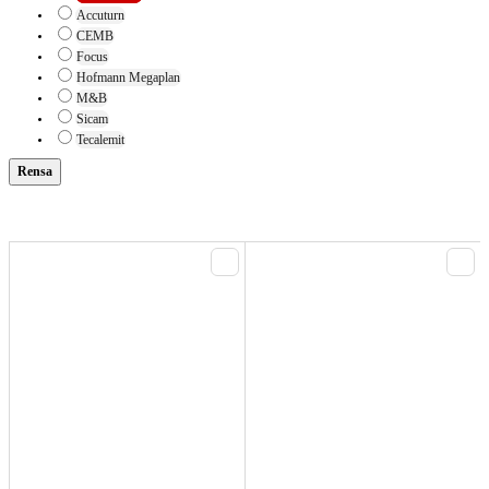
Accuturn
CEMB
Focus
Hofmann Megaplan
M&B
Sicam
Tecalemit
Rensa