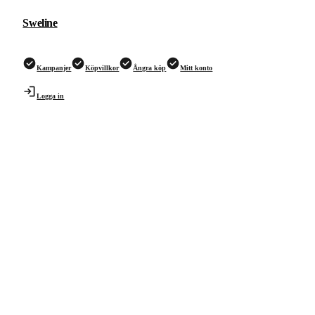
Sweline
Kampanjer
Köpvillkor
Ångra köp
Mitt konto
Logga in