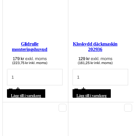
Glidrulle
Kloskydd däckmaskin
monteringshuvud
202936
179
kr
exkl. moms
129
kr
exkl. moms
(223,75 kr inkl. moms)
(161,25 kr inkl. moms)
Glidrulle
Kloskydd
monteringshuvud
däckmaskin
mängd
202936
mängd
Lägg till i varukorg
Lägg till i varukorg