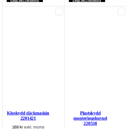
Kloskydd däckmaskin
Plastskydd
2201421
monteringshuvud
220538
169
kr
exkl. moms