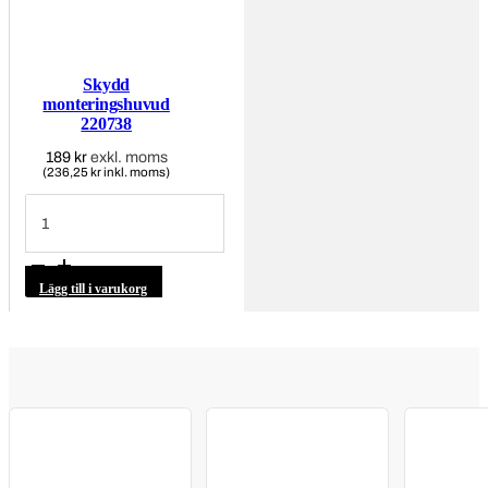
Skydd
monteringshuvud
220738
189
kr
exkl. moms
(236,25 kr inkl. moms)
Skydd
monteringshuvud
220738
mängd
Lägg till i varukorg