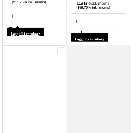
(211,25 kr inkl. moms)
119
kr
exkl. moms
(148,75 kr inkl. moms)
Kloskydd
däckmaskin
Plastskydd
2201421
monteringshuvud
mängd
220538
mängd
Lägg till i varukorg
Lägg till i varukorg