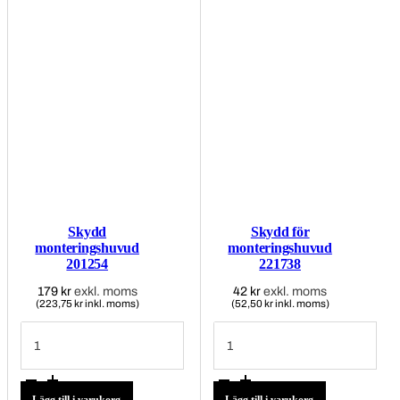
Skydd
Skydd för
monteringshuvud
monteringshuvud
201254
221738
179
kr
exkl. moms
42
kr
exkl. moms
(223,75 kr inkl. moms)
(52,50 kr inkl. moms)
Skydd
Skydd
monteringshuvud
för
201254
monteringshuvud
mängd
221738
mängd
Lägg till i varukorg
Lägg till i varukorg