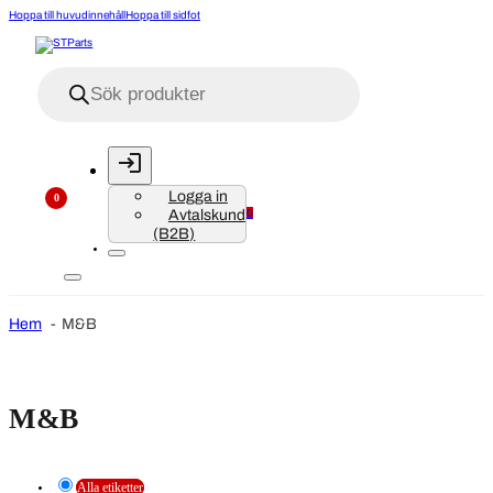
Hoppa till huvudinnehåll
Hoppa till sidfot
Produktsökning
Logga in
0
Avtalskund
0
(B2B)
Hem
M&B
M&B
Alla etiketter