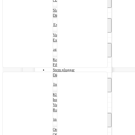
Slanglappar
Däcklappar
Vulk & Extrudergummi
Vulkgummi
Extrudergummi
Däckpluggar
Kombipluggar
Fiberpluggar
Stem pluggar
Däckreparationssatser
Kemikalier
Klinchtätningsmedel
Innerliner sealer
Vulkcement
Ruggvätska
Punkteringsvätska
Onroad
Offroad