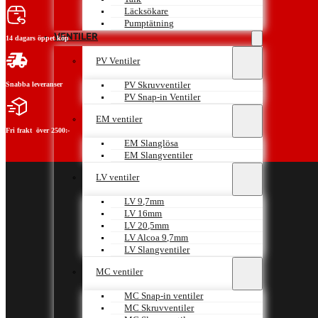
Läcksökare
Pumptätning
VENTILER
14 dagars öppet köp
PV Ventiler
PV Skruvventiler
Snabba leveranser
PV Snap-in Ventiler
EM ventiler
Fri frakt över 2500:-
EM Slanglösa
EM Slangventiler
LV ventiler
LV 9,7mm
LV 16mm
LV 20,5mm
LV Alcoa 9,7mm
LV Slangventiler
MC ventiler
MC Snap-in ventiler
MC Skruvventiler