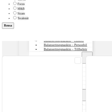
Focus
Däckmaskiner
M&B
Sicam
Däckmaskiner / personbil
Tecalemit
Däckmaskiner / Lastbil,EM
Däckmaskiner – Tillbehör
Rensa
Balanseringsmaskiner
Balanseringsmaskin – Lastbil
Balanseringsmaskin – Personbil
Balanseringsmaskin – Tillbehör
Hjultvätt / däcktvätt
Kart Wulkan 360HP
Kart Wulkan 4*4HP
Kart Wulkan Combo Q
Kart Wulkan 500HP
Tillbehör hjultvätt
Reservdelar hjultvätt
Fälgriktmaskiner
RSM-1024 – Fälgriktmaskin
KONIG – Fälgriktmaskin
JUMBO – Fälgriktmaskin