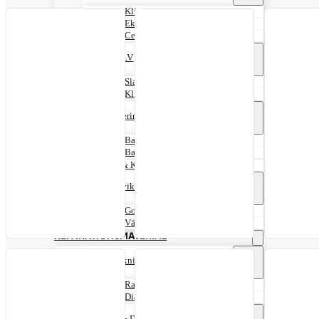
Klistervikter MC
Ekervikter MC
Centrumvikter MC
Vikter LV
Slagvikter LV
Klistervikter LV
Balanseringspulver
Balanseringskulor
Balansgranulat
Dekal & Klisterborttagare
Klisterviktshållare
Golvstativ
Väggfästen
REPARATIONSMATERIAL
Förstärkningar
Radialförstärkningar
Diagonalförstärkningar
Slang & Däcklappar