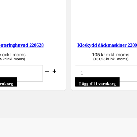
onteringhuvud 220628
Kloskydd däckmaskiner 220
r
exkl. moms
105
kr
exkl. moms
5 kr inkl. moms)
(131,25 kr inkl. moms)
Kloskydd
däckmaskiner
vud
2200621
mängd
varukorg
Lägg till i varukorg