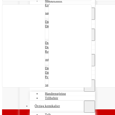
Märkpennor
Etiketter
Däckpåsar
Däckpåsar XL
Däckpåsar XXL
Dubb
Dubbar
Dubbpistoler
Reservdelar
Däckmonteringspasta
Däckpasta
Däckmonteringsvätska
Penslar
Handrengöring
Handrengöring
Tillbehör
Övriga kemikalier
Talk