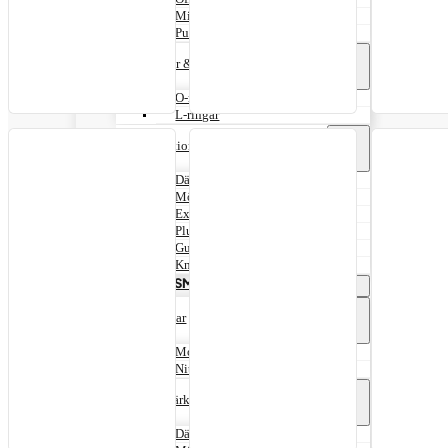
Mineseal
Pumpar & tillbehör
O-ringar & L-Ringar
O-ringar
L-ringar
Reparationsverktyg
Däckspridare
Mönsterskärare
Extruderpistol
Pluggverktyg
Gummibehandling
Knivar
FÖRBRUKNINGSMATERIAL
Handskar
Montagehandskar
Nitrilhandskar
Däckmärkning
Däckkritor