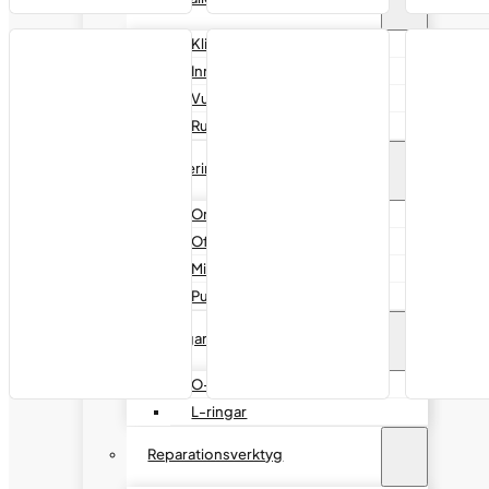
Klinchtätningsmedel
Innerliner sealer
Vulkcement
Ruggvätska
Punkteringsvätska
Onroad
Offroad
Mineseal
Pumpar & tillbehör
O-ringar & L-Ringar
O-ringar
L-ringar
Reparationsverktyg