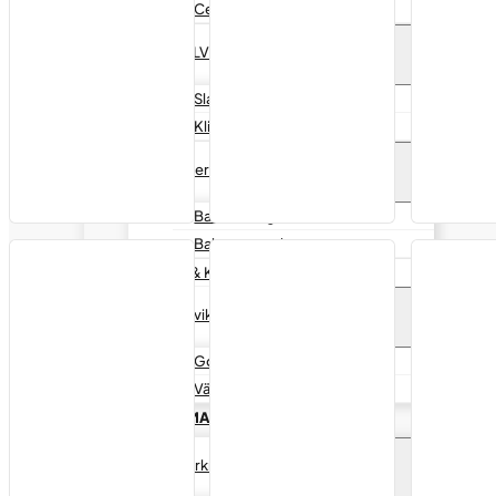
Centrumvikter MC
Vikter LV
Slagvikter LV
Klistervikter LV
Balanseringspulver
Balanseringskulor
Balansgranulat
Dekal & Klisterborttagare
Klisterviktshållare
Golvstativ
Väggfästen
REPARATIONSMATERIAL
Förstärkningar