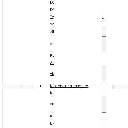
Däckspridare Bänkmodell
Däckspridare med Stativ
Tryckluftsdriven däckspridare
Startboosters
DÄCKBALANSERING
Slagvikter PV
Plåtfälg PV
Alufälgar PV
Klistervikter PV
Klisterviktsremsor PV
Klisterviktsrullar PV
Vikter MC
Klistervikter MC
Ekervikter MC