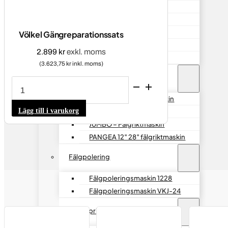
Kart Wulkan 4*4HP
Kart Wulkan Combo Q
Kart Wulkan 500HP
Völkel Gängreparationssats
Tillbehör hjultvätt
2.899
kr
exkl. moms
Reservdelar hjultvätt
(3.623,75 kr inkl. moms)
Fälgriktmaskiner
Völkel
Gängreparationssats
mängd
RSM-1024 – Fälgriktmaskin
Lägg till i varukorg
KONIG – Fälgriktmaskin
JUMBO – Fälgriktmaskin
PANGEA 12″ 28″ fälgriktmaskin
Fälgpolering
Fälgpoleringsmaskin 1228
Fälgpoleringsmaskin VKJ-24
Däckspridare