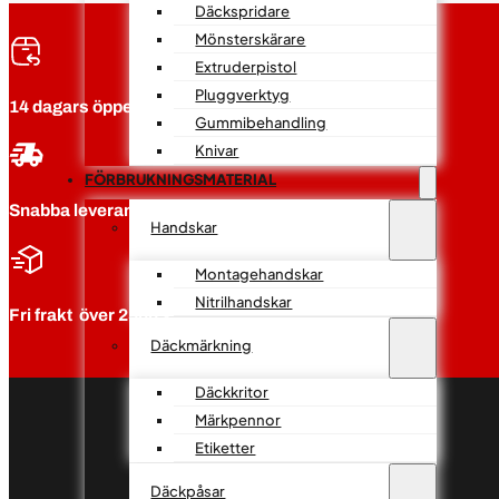
Däckspridare
Mönsterskärare
Extruderpistol
Pluggverktyg
14 dagars öppet köp
Gummibehandling
Knivar
FÖRBRUKNINGSMATERIAL
Snabba leveranser
Handskar
Montagehandskar
Nitrilhandskar
Fri frakt över 2500:-
Däckmärkning
Däckkritor
Märkpennor
Etiketter
Däckpåsar