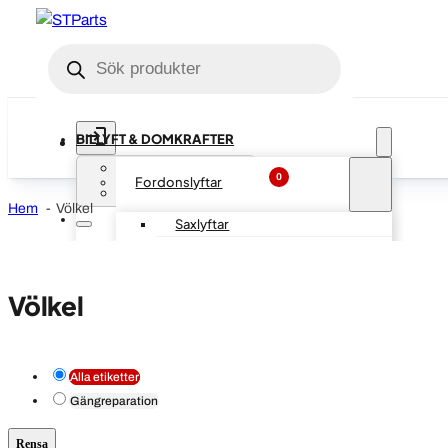
Produktsökning
BILLYFT & DOMKRAFTER
Logga in
0
Fordonslyftar
0
Avtalskund (B2B)
Hem
Völkel
Saxlyftar
2 pelarlyftar
4 pelarlyftar
Völkel
Lyfttillbehör
Domkrafter
Alla etiketter
Personbil
Gängreparation
Bälgdomkrafter
Rensa