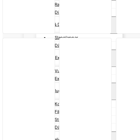
Radialförstärkningar
Diagonalförstärkningar
Slang & Däcklappar
Slanglappar
Däcklappar
Vulk & Extrudergummi
Vulkgummi
Extrudergummi
Däckpluggar
Kombipluggar
Fiberpluggar
Stem pluggar
Däckreparationssatser
Kemikalier