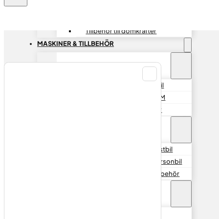
Hydraliska Domkrafter
Lv, Traktor & EM
Tillbehör till domkrafter
MASKINER & TILLBEHÖR
Däckmaskiner
Däckmaskiner / personbil
Däckmaskiner / Lastbil,EM
Däckmaskiner – Tillbehör
Balanseringsmaskiner
Balanseringsmaskin – Lastbil
Balanseringsmaskin – Personbil
Balanseringsmaskin – Tillbehör
Hjultvätt / däcktvätt
Kart Wulkan 360HP